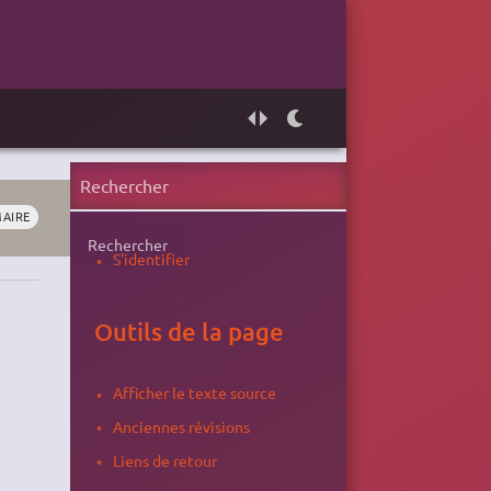
MAIRE
Rechercher
S'identifier
Outils de la page
Afficher le texte source
Anciennes révisions
Liens de retour