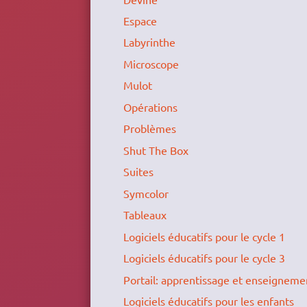
Espace
Labyrinthe
Microscope
Mulot
Opérations
Problèmes
Shut The Box
Suites
Symcolor
Tableaux
Logiciels éducatifs pour le cycle 1
Logiciels éducatifs pour le cycle 3
Portail: apprentissage et enseigneme
Logiciels éducatifs pour les enfants