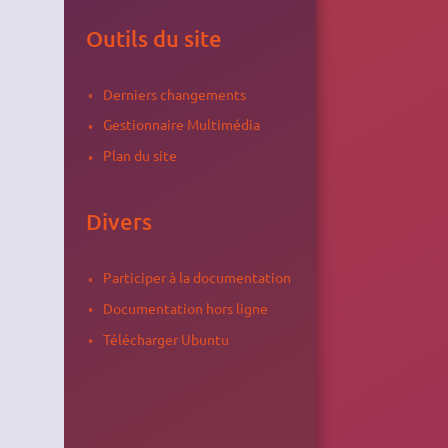
Outils du site
Derniers changements
Gestionnaire Multimédia
Plan du site
Divers
Participer à la documentation
Documentation hors ligne
Télécharger Ubuntu