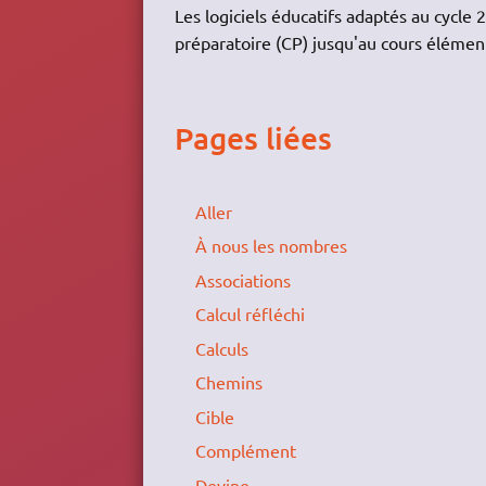
Les logiciels éducatifs adaptés au cycle 
préparatoire (CP) jusqu'au cours élémenta
Pages liées
Aller
À nous les nombres
Associations
Calcul réfléchi
Calculs
Chemins
Cible
Complément
Devine