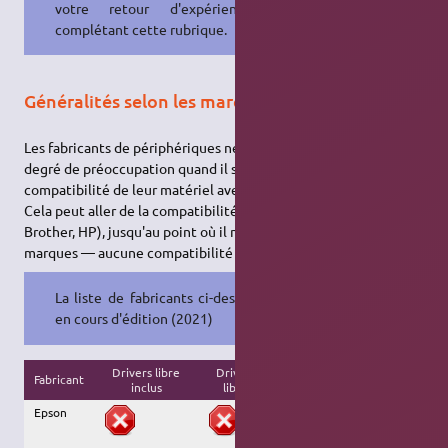
votre retour d'expérience en
complétant cette rubrique.
Généralités selon les marques
Les fabricants de périphériques ne montrent pas tous le même
degré de préoccupation quand il s'agira de s'assurer de la bonne
compatibilité de leur matériel avec les systèmes Linux.
Cela peut aller de la compatibilité quasi-totale (comme chez
Brother, HP), jusqu'au point où il n'existe — pour certaines
marques — aucune compatibilité du tout.
La liste de fabricants ci-dessous est
en cours d'édition (2021)
Drivers libre
Drivers
Driver non libre
Fabricant
inclus
libre
fonctionnel
Epson