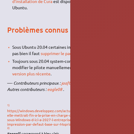
d'installation de Cura
est disponible sur ce site dédié à
Ubuntu.
Problèmes connus
Sous Ubuntu 20.04 certaines imprimantes usb ne fonctionne
pas bien il faut
supprimer le paquet
ippusbxd
.
Toujours sous 20.04 system-config-printer ne permet pas de
modifier le pilote manuellement il faut pour cela
installer un
version plus récente
.
—-
Contributeurs principaux :
jaaf64
,
fabux
,
nicolas11
Autres contributeurs :
eagle08
.
1)
https://windows.developpez.com/actu/348300/Microsoft-a-annonce-qu-
elle-mettrait-fin-a-la-prise-en-charge-des-pilotes-d-imprimante-tiers-
sous-Windows-d-ici-a-2027-l-entreprise-introduit-un-nouveau-mode-d-
impression-par-defaut-base-sur-Mopria/
2)
#eeeeff correspond à bleu clair