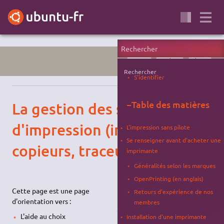
PORTAIL
MATÉRIEL
RÉSEAU
Rechercher
S'identifier
−
Table des matières
La gestion des systèmes
d'impression (imprimantes,
L'impression sans pilote
Se renseigner avant d'acheter une
copieurs, traceurs, …)
imprimante
Généralités selon les marques
OpenPrinting (en anglais)
Cette page est une page
Retours d'expérience de nos
d'orientation vers :
membres
L'aide au choix
Installation d'une imprimante