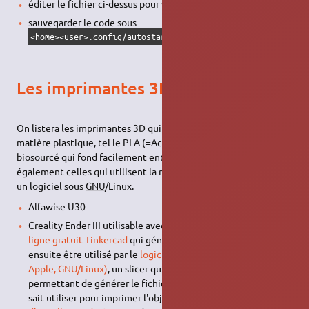
éditer le fichier ci-dessus pour votre imprimante
sauvegarder le code sous
<home><user>.config/autostart/fichier ZIP envoyé à CUPS.s
Les imprimantes 3D
On listera les imprimantes 3D qui utilisent des filaments en
matière plastique, tel le PLA (=Acide polylactique, un plastique
biosourcé qui fond facilement entre 190 et 220°C) et
également celles qui utilisent la résine pour lesquelles il existe
un logiciel sous
GNU
/Linux.
Alfawise U30
Creality Ender III utilisable avec le
logiciel de création 3D en
ligne gratuit Tinkercad
qui génère un fichier STL qui peut
ensuite être utilisé par le
logiciel libre Cura (Windows,
Apple, GNU/Linux)
, un slicer qui va réaliser le laminage 3D
permettant de générer le fichier g-code que l'imprimante
sait utiliser pour imprimer l'objet en 3D. Un
guide sommaire