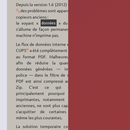
Depuis la version 1.6 (2012) de CUPS
3)
, des problèmes sont apparus sur les
copieurs anciens :
le voyant «
» du copieur
données
s'allume de façon permanente et la
machine n'imprime pas.
Le flux de données interne envoyé à
4)
CUPS
a été complètement converti
au format PDF. Malheureusement,
afin de réduire la quantité de
données générées — image et
police — dans le filtre de sortie, le
PDF est ainsi compressé au format
Zip. C'est ce qui explique
principalement pourquoi diverses
imprimantes, notamment les plus
anciennes, ne sont plus capables de
s'acquitter de certaines taches,
même les plus courantes.
La solution temporaire consiste à