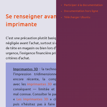
Participer à la documentation
Documentation hors ligne
Se renseigner avant d'acheter une
Télécharger Ubuntu
imprimante
C'est une précaution plutôt basique, mais elle est très souvent
négligée avant l'achat, surtout si celui-ci intervient sur un coup
de tête en magasin ou bien lors d'un remplacement en
urgence, l'exigence financière primant souvent sur les autres
critères d'achat.
Imprimantes 3D
: la technologie de
l'impression tridimensionnelle est
encore récente, la compatibilité
avec les
imprimantes 3D
est — par
conséquent — limitée et souvent
mal connue. Consulter le paragraphe
«
Les imprimantes 3D
» ci-dessous
puis n'hésitez pas à faire part de