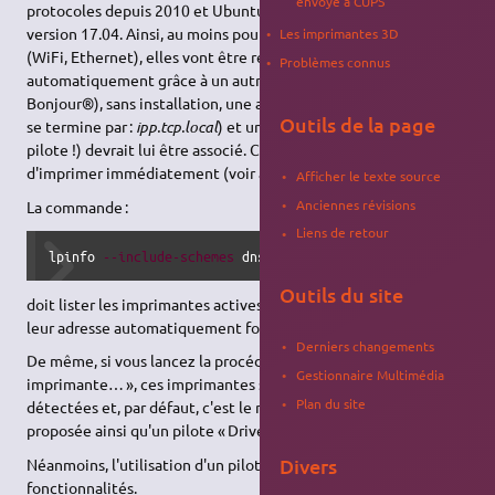
envoyé à CUPS
protocoles depuis 2010 et Ubuntu l'a intégré à partir de la
version 17.04. Ainsi, au moins pour les imprimantes réseaux
Les imprimantes 3D
(WiFi, Ethernet), elles vont être repérée sur le réseau
Problèmes connus
automatiquement grâce à un autre protocole, Avahi (Zeroconf /
Bonjour®), sans installation, une adresse réseau assignée (elle
Outils de la page
se termine par :
ipp.tcp.local
) et un pilote 'Driverless' (sans
pilote !) devrait lui être associé. Ceci doit permettre
d'imprimer immédiatement (voir aussi en 3.1 ci-dessous).
Afficher le texte source
Anciennes révisions
La commande :
Liens de retour
lpinfo 
--include-schemes
 dnssd 
-v
Outils du site
doit lister les imprimantes actives sur votre réseau ainsi que
leur adresse automatiquement formatée.
Derniers changements
De même, si vous lancez la procédure « Ajouter une
Gestionnaire Multimédia
imprimante… », ces imprimantes sont immédiatement
Plan du site
détectées et, par défaut, c'est le même type d'adresse qui est
proposée ainsi qu'un pilote « Driverless ».
Divers
Néanmoins, l'utilisation d'un pilote dédié peut apporter plus de
fonctionnalités.