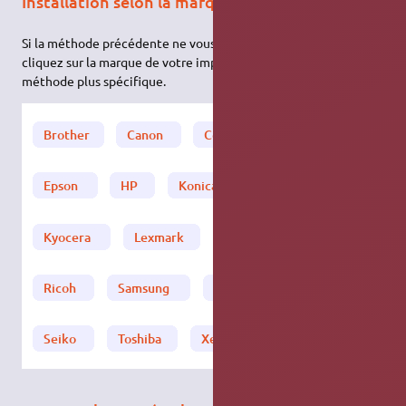
Installation selon la marque
Si la méthode précédente ne vous a pas donné satisfaction,
cliquez sur la marque de votre imprimante pour essayer une
méthode plus spécifique.
2)
Brother
Canon
Compaq
Dell
Epson
HP
Konica/Minolta
Kyocera
Lexmark
Oki
Panasonic
Ricoh
Samsung
Sharp
Seiko
Toshiba
Xerox