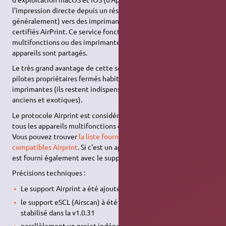
l'impression directe depuis un réseau local sans fil (Wi-Fi
généralement) vers des imprimantes et des multicopieurs
certifiés AirPrint. Ce service fonctionne aussi avec des copieurs
multifonctions ou des imprimantes incompatibles si ces
appareils sont partagés.
Le très grand avantage de cette solution est l'inutilité des
pilotes propriétaires fermés habituellement nécessaires aux
imprimantes (ils restent indispensables pour les appareils
anciens et exotiques).
Le protocole Airprint est considéré comme fonctionnant avec
tous les appareils multifonctions développés à partir de 2015.
Vous pouvez trouver
la liste fournie par Apple des appareils
compatibles Airprint
. Si c'est un appareil multifonction, Airprint
est fourni également avec le support Airscan.
Précisions techniques :
Le support Airprint a été ajouté à
cups
v2.3 (2019),
le support eSCL (Airscan) à été ajouté à
sane
v1.0.29, et est
stabilisé dans la v1.0.31
parallèlement un projet indépendant à vu le jour, sane-