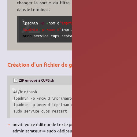
5)
changer la sortie du filtre CUPS
:
dans le terminal :
lpadmin 
-p
<
nom d
'imprimante> -o pdftops-renderer-defa
lpadmin -p <nom d'
imprimante
>
-o
sudo
 service cups restart
Création d'un fichier de gestion envoyé à CUPS
ZIP envoyé à CUPS.sh
#!/bin/bash

lpadmin -p <nom d'imprimante> -o pdftops-renderer-default

lpadmin -p <nom d'imprimante> -o pdftops-renderer-default=
sudo service cups restart
ouvrir votre éditeur de texte préféré en mode
administrateur ⇒ sudo <éditeur de texte>