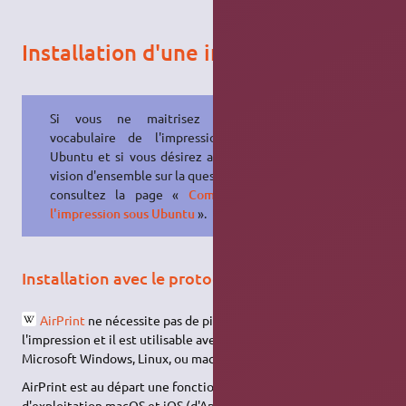
Installation d'une imprimante
Si vous ne maitrisez pas le
vocabulaire de l'impression sous
Ubuntu et si vous désirez avoir une
vision d'ensemble sur la question,
consultez la page «
Comprendre
l'impression sous Ubuntu
».
Installation avec le protocole Airprint
AirPrint
ne nécessite pas de pilotes spécifiques à
l'impression et il est utilisable avec tout ordinateur exécutant
Microsoft Windows, Linux, ou macOS.
AirPrint est au départ une fonctionnalité des systèmes
d'exploitation macOS et iOS (d'Apple) afin de permettre