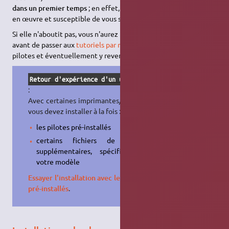
dans un premier temps
; en effet, elle est très facile à mettre
en œuvre et susceptible de vous simplifier grandement la vie.
Si elle n'aboutit pas, vous n'aurez perdu que quelques minutes
avant de passer aux
tutoriels par marque
pour chercher des
pilotes et éventuellement y revenir une fois ceux-ci installés.
Retour d'expérience d'un utilisateur
:
Avec certaines imprimantes/scanner,
vous devez installer à la fois :
les pilotes pré-installés
certains fichiers de pilotes
supplémentaires, spécifiques à
votre modèle
Essayer l'installation avec les pilotes
pré-installés
.