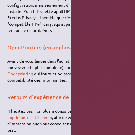
configuration, mais seulement d'imprimer et scanner une fois
installé. Pour info, cette appli HP Smart est classée 0/5 par
Exodus Privacy ! Il semble que c'est lié aux modèles
"compatible HP+", car jusqu'auparavant je n'avais jamais
rencontré ce problème.
OpenPrinting (en anglais)
Avant de vous lancer dans l'achat d'une imprimante, vous
pouvez aussi ( plus complexe) consulter le site web
Openprinting
qui fournit une base de données sur la
compatibilité des imprimantes.
Retours d'expérience de nos membres
N'hésitez pas, non plus, à consulter la section du forum
Imprimantes et Scanner
, afin de vous assurer que le matériel
d'impression que vous convoitez n'a pas déjà fait l'objet d'un
test.