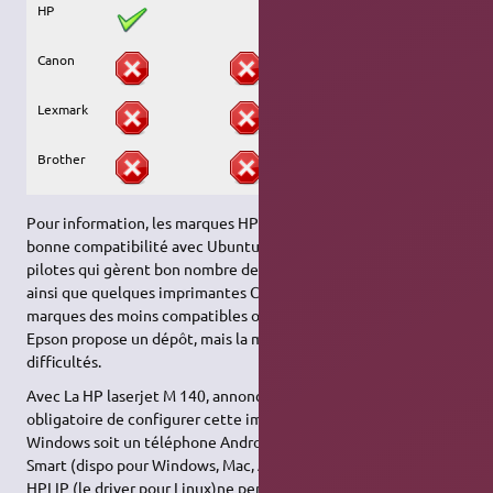
HP
Canon
Lexmark
Brother
Pour information, les marques HP et Brother ont une très
bonne compatibilité avec Ubuntu. Samsung propose aussi des
pilotes qui gèrent bon nombre de leurs imprimantes. Lexmark,
ainsi que quelques imprimantes Canon (LBP) restent deux
marques des moins compatibles ou sont difficiles à paramétrer.
Epson propose un dépôt, mais la marque peut poser quelques
difficultés.
Avec La HP laserjet M 140, annoncée "compatible HP+", il est
obligatoire de configurer cette imprimante avec, soit un PC
Windows soit un téléphone Android pour installer leur appli HP
Smart (dispo pour Windows, Mac, Android, mais pas Linux),
HPLIP (le driver pour Linux)ne permet pas de faire la