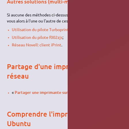
Autres solutions (multi-marques)
Si aucune des méthodes ci-dessus n'a fonctionné, reportez-
vous alors à l'une ou l'autre de ces pages :
Utilisation du pilote Turboprint
;
Utilisation du pilote f002zjs
;
Réseau Novell: client iPrint
.
Partage d'une imprimante en
réseau
«
Partager une imprimante sur un réseau
».
Comprendre l'impression sous
Ubuntu