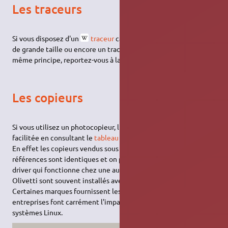
Les traceurs
Si vous disposez d'un
traceur
capable de gérer des feuilles
de grande taille ou encore un traceur de découpe basé sur le
même principe, reportez-vous à la page
traceur
.
Les copieurs
Si vous utilisez un photocopieur, l'installation peut être
facilitée en consultant le
tableau des équivalences de Katun
.
En effet les copieurs vendus sous différentes marques et
références sont identiques et on peut donc souvent trouver un
driver qui fonctionne chez une autre marque : par exemple les
Olivetti sont souvent installés avec des pilotes Triumph-Adler.
Certaines marques fournissent les pilotes Linux et d'autres
entreprises font carrément l'impasse sur la gestion des
systèmes Linux.