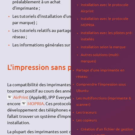
préalablement à un achat
Installation avec le protocole
d'imprimante ;
Airprint
Les tutoriels d'installation d'une imprimante (génériques ou
Installation avec le protocole
par marque) ;
MOPRIA
Les tutoriels relatifs au partage d'une imprimante sur un
Installation avec les pilotes pré-
réseau ;
installés
Les informations générales sur l'impression sous Ubuntu.
Installation selon la marque
Autres solutions (multi-
marques)
L'impression sans pilote
Partage d'une imprimante en
réseau
Comprendre l'impression sous
La compatibilité des imprimantes avec Ubuntu a suivi un
Ubuntu
tournant positif au cours des années 2010 grâce aux protocoles
AirPrint
(Apple®), IPP Everywhere® (voir page
CUPS
) ou
Les multifonctions (imprimante &
encore
MOPRIA
. Ces protocoles sont la conséquence du
scanner)
développement des téléphones « intelligents » pour lesquels il
Les traceurs
fallait trouver un système d'impression d'accès simple sans
Les copieurs
installation.
Création d'un fichier de gestion
La plupart des imprimantes sont compatibles avec ces