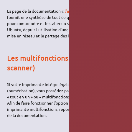
La page de la documentation «
l'impression sous Ubuntu
» vous
fournit une synthèse de tout ce qu'il est utile de connaître
pour comprendre et installer un système d'impression sous
Ubuntu, depuis l'utilisation d'une connexion directe jusqu'à la
mise en réseau et le partage des imprimantes.
Les multifonctions (imprimante &
scanner)
Si votre imprimante intègre également la fonction "scanner"
(numérisation), vous possédez par conséquent une imprimante
« tout-en-un » ou « multifonctions ».
Afin de faire fonctionner l'option «
» de votre
scanner
imprimante multifonctions, reportez-vous à la page «
scanner
»
de la documentation.