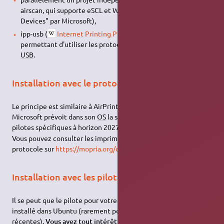
airscan, qui supporte eSCL et WSD ("Web Services for
Devices" par Microsoft),
ipp-usb (
Internet Printing Protocol
) est logiciel astucieux
permettant d'utiliser les protocoles Airprint et Airscan via
USB
.
Installation avec le protocole MOPRIA
Le principe est similaire à AirPrint.
Microsoft prévoit dans son
OS
la suppression complète des
1)
pilotes spécifiques à horizon 2027 au profit de MOPRIA.
Vous pouvez consulter les imprimantes qui supportent ce
protocole sur
https://mopria.org/certified-products
Installation avec les pilotes pré-installés
Il se peut que le pilote pour votre imprimante soit déjà pré-
installé dans Ubuntu (rarement pour les imprimantes
récentes).
Vous avez tout intérêt à essayer cette méthode