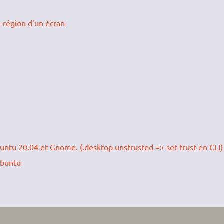
 région d'un écran
untu 20.04 et Gnome. (.desktop unstrusted => set trust en CLI)
ubuntu