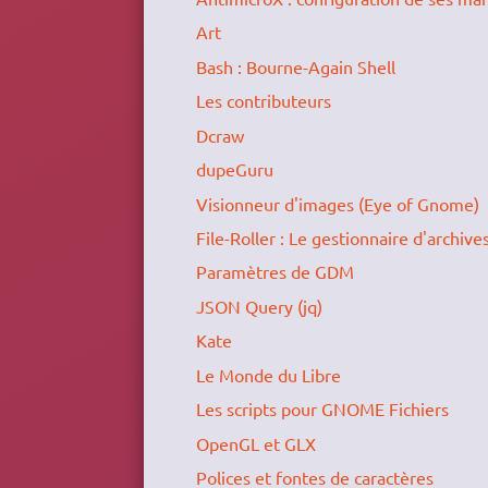
Art
Bash : Bourne-Again Shell
Les contributeurs
Dcraw
dupeGuru
Visionneur d'images (Eye of Gnome)
File-Roller : Le gestionnaire d'archive
Paramètres de GDM
JSON Query (jq)
Kate
Le Monde du Libre
Les scripts pour GNOME Fichiers
OpenGL et GLX
Polices et fontes de caractères