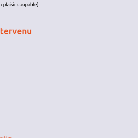
 plaisir coupable)
ntervenu
nettes