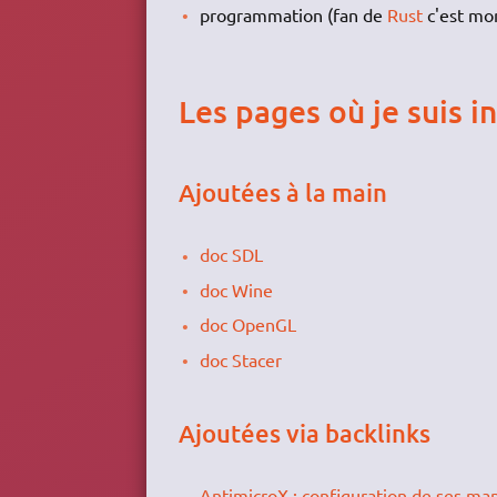
programmation (fan de
Rust
c'est mon
Les pages où je suis i
Ajoutées à la main
doc SDL
doc Wine
doc OpenGL
doc Stacer
Ajoutées via backlinks
AntimicroX : configuration de ses ma