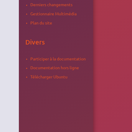
Derniers changements
Gestionnaire Multimédia
Plan du site
Divers
Participer à la documentation
Documentation hors ligne
Télécharger Ubuntu