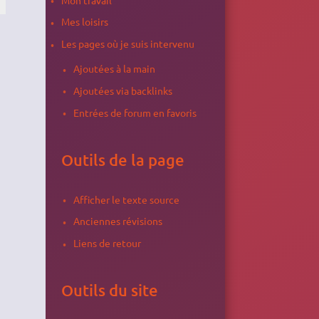
Mes loisirs
Les pages où je suis intervenu
Ajoutées à la main
Ajoutées via backlinks
Entrées de forum en favoris
Outils de la page
Afficher le texte source
Anciennes révisions
Liens de retour
Outils du site