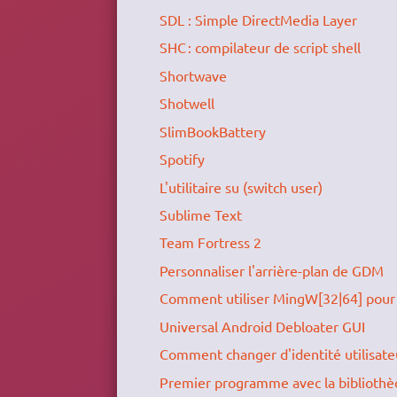
SDL : Simple DirectMedia Layer
SHC : compilateur de script shell
Shortwave
Shotwell
SlimBookBattery
Spotify
L'utilitaire su (switch user)
Sublime Text
Team Fortress 2
Personnaliser l'arrière-plan de GDM
Comment utiliser MingW[32|64] pour 
Universal Android Debloater GUI
Comment changer d'identité utilisate
Premier programme avec la biblioth