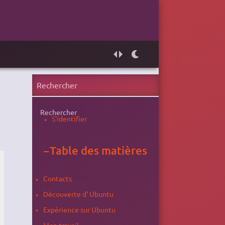
Rechercher
S'identifier
−
Table des matières
Contacts
Découverte d' Ubuntu
Expérience sur Ubuntu
Mon travail