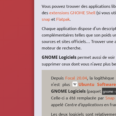
Vous pouvez trouver des applications lib
des
extensions GNOME Shell
(si vous ut
snap
et
Flatpak
.
Chaque application dispose d'un descript
complémentaires telles que son poids une 
sources et sites officiels… Trouver une 
moteur de recherche.
GNOME Logiciels
permet aussi de voir q
supprimer ceux dont vous n'avez plus be
Depuis
Focal 20.04
, la logithèqu
n'est plus
Ubuntu Software
GNOME Logiciels
(paquet
gnome-
Celle-ci a été remplacée par
Snap 
appelé
Centre d'applications
en fran
Les deux logiciels sont relativemen