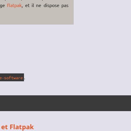
rge
flatpak
, et il ne dispose pas
.
e-software
 et Flatpak