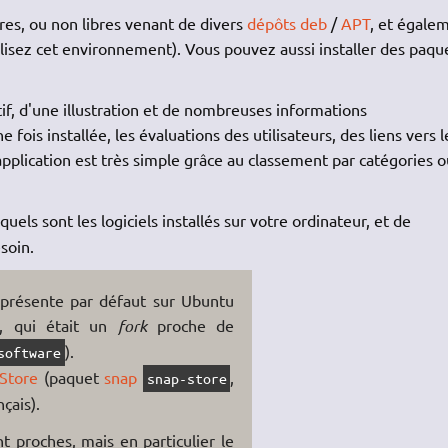
res, ou non libres venant de divers
dépôts
deb
/
APT
, et égale
ilisez cet environnement). Vous pouvez aussi installer des paqu
if, d'une illustration et de nombreuses informations
fois installée, les évaluations des utilisateurs, des liens vers l
application est très simple grâce au classement par catégories o
uels sont les logiciels installés sur votre ordinateur, et de
soin.
e présente par défaut sur Ubuntu
, qui était un
fork
proche de
).
software
Store
(paquet
snap
,
snap-store
çais).
t proches, mais en particulier le