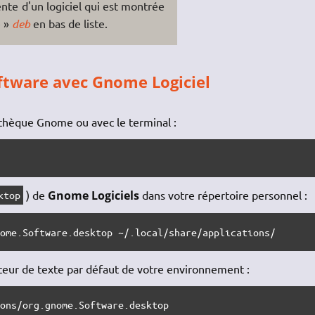
ente d'un logiciel qui est montrée
e »
deb
en bas de liste.
oftware avec Gnome Logiciel
ithèque Gnome ou avec le terminal :
) de
Gnome Logiciels
dans votre répertoire personnel :
ktop
nome.Software.desktop ~/.local/share/applications/
iteur de texte par défaut de votre environnement :
ions/org.gnome.Software.desktop