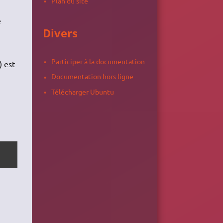
Plan du site
e
Divers
Participer à la documentation
) est
Documentation hors ligne
Télécharger Ubuntu