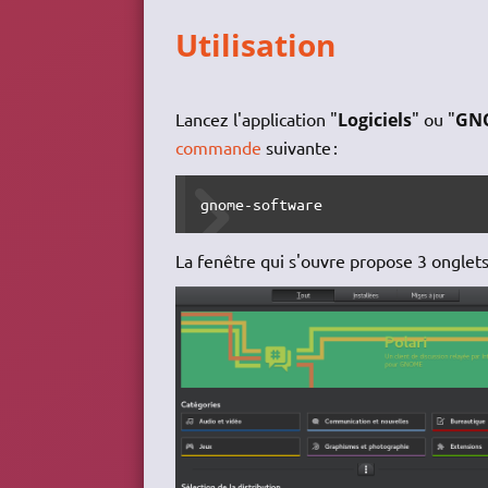
Utilisation
Lancez l'application "
Logiciels
" ou "
GNO
commande
suivante :
gnome-software
La fenêtre qui s'ouvre propose 3 onglets