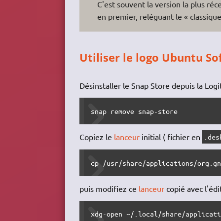
C'est souvent la version la plus réc
en premier, reléguant le « classiqu
Utiliser le logo Ubuntu S
Désinstaller le Snap Store depuis la Log
snap remove snap-store
Copiez le
lanceur
initial ( fichier en
.des
cp /usr/share/applications/org.g
puis modifiez ce
lanceur
copié avec l'éd
xdg-open ~/.local/share/applicat