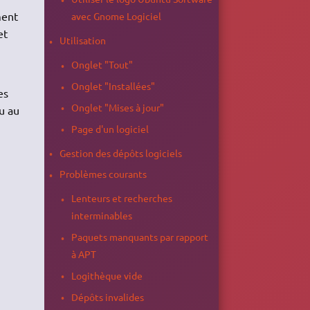
ment
avec Gnome Logiciel
et
Utilisation
Onglet "Tout"
Onglet "Installées"
es
Onglet "Mises à jour"
u au
Page d'un logiciel
Gestion des dépôts logiciels
Problèmes courants
Lenteurs et recherches
interminables
Paquets manquants par rapport
à APT
Logithèque vide
Dépôts invalides