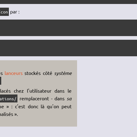
par :
Icon
les
lanceurs
stockés côté
système
/
acés chez l'utilisateur dans le
remplaceront - dans
sa
ations/
me » : c'est donc là qu'on peut
alisés ».