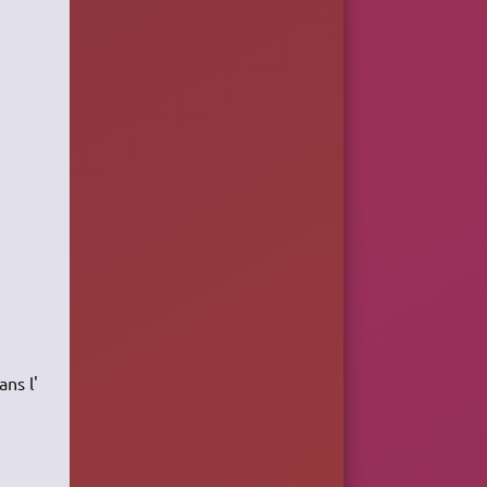
ns l'​