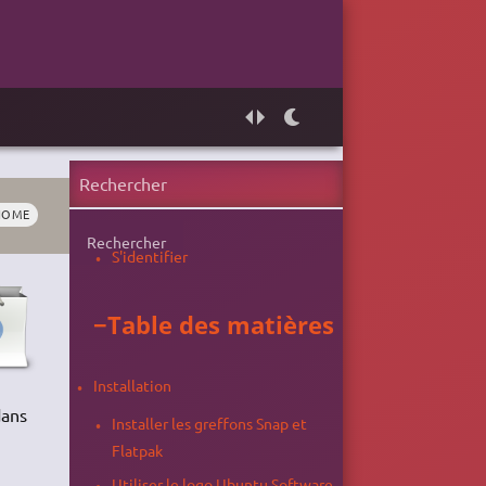
NOME
Rechercher
S'identifier
−
Table des matières
Installation
ans
Installer les greffons Snap et
Flatpak
Utiliser le logo Ubuntu Software