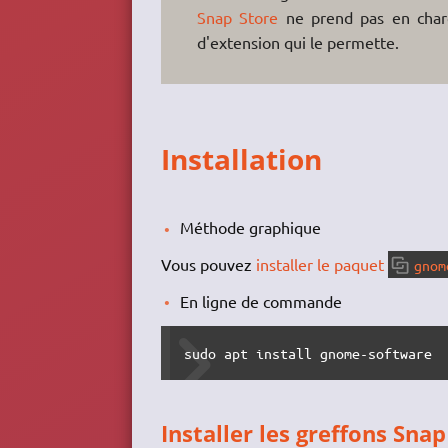
Snap Store
ne prend pas en cha
d'extension qui le permette.
Installation
Méthode graphique
Vous pouvez
installer le paquet
gnom
En ligne de commande
sudo apt install gnome-software
Installer les greffons Snap