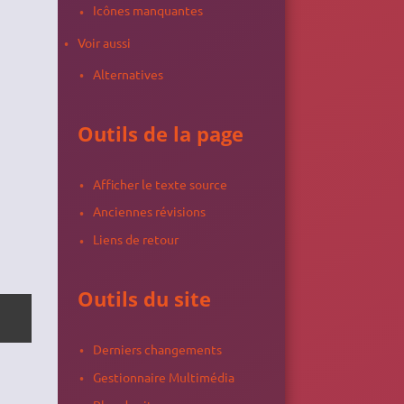
Icônes manquantes
Voir aussi
Alternatives
Outils de la page
Afficher le texte source
Anciennes révisions
Liens de retour
Outils du site
Derniers changements
Gestionnaire Multimédia