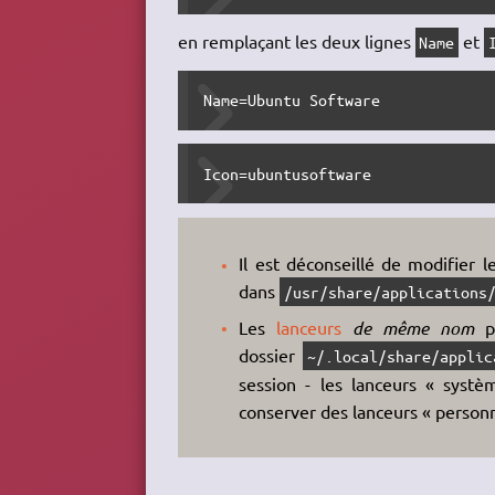
en remplaçant les deux lignes
et
Name
Name=Ubuntu Software
Icon=ubuntusoftware
Il est déconseillé de modifier 
dans
/usr/share/applications
Les
lanceurs
de même nom
pl
dossier
~/.local/share/applic
session - les lanceurs « systè
conserver des lanceurs « personn