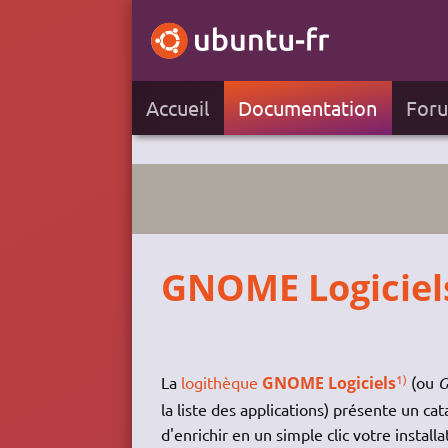
Accueil
Documentation
For
GNOME Logiciel
1)
La
logithèque
GNOME Logiciels
(ou
G
la liste des applications) présente un ca
d'enrichir en un simple clic votre instal