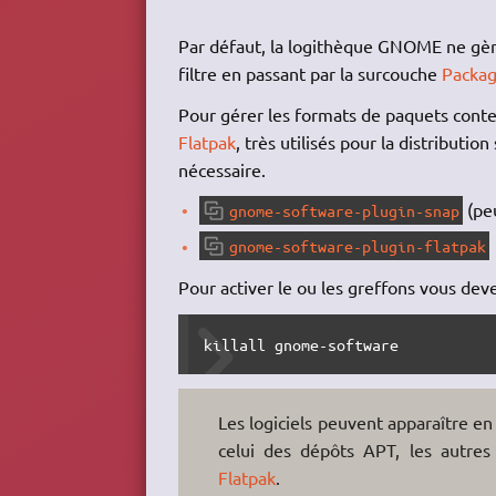
Par défaut, la logithèque GNOME ne gè
filtre en passant par la surcouche
Packag
Pour gérer les formats de paquets cont
Flatpak
, très utilisés pour la distribution
nécessaire.
(pe
gnome-software-plugin-snap
gnome-software-plugin-flatpak
Pour activer le ou les greffons vous deve
killall gnome-software
Les logiciels peuvent apparaître en
celui des dépôts APT, les autre
Flatpak
.