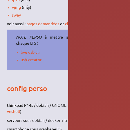
vjing
(màj)
sway
voir aussi :
pages demandées
et
chantiers
NOTE PERSO
à mettre à jour à
chaque LTS :
live usb cli
usb-creator
config perso
thinkpad P14s / debian / GNOME + material shell (en attendant
veshell
)
serveurs sous debian / docker + traefik
smartphone sous grapheneOS