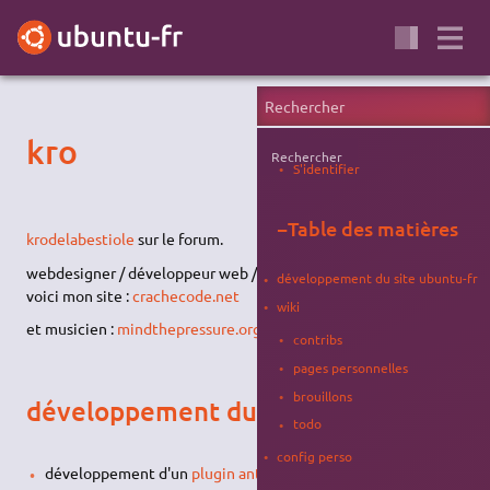
kro
Rechercher
S'identifier
−
Table des matières
krodelabestiole
sur le forum.
webdesigner / développeur web / administrateur système,
développement du site ubuntu-fr
voici mon site :
crachecode.net
wiki
et musicien :
mindthepressure.org
contribs
pages personnelles
brouillons
développement du site ubuntu-fr
todo
config perso
développement d'un
plugin anti-spam
pour le forum