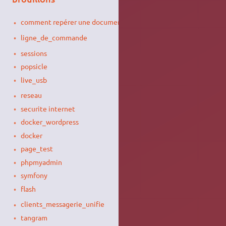
comment repérer une documentation moisie ?
ligne_de_commande
sessions
popsicle
live_usb
reseau
securite internet
docker_wordpress
docker
page_test
phpmyadmin
symfony
flash
clients_messagerie_unifie
tangram