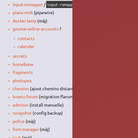
input-remapper
/
input-remapper-gtk
piano midi
(pipewire)
docker lamp
(màj)
gnome-online-accounts
?
contacts
calendar
secrets
homebrew
fragments
photopea
chemins
(ajout chemins distants)
howto forum
(migration flarum)
adminer
(install manuelle)
rsnapshot
(config backup)
police
(màj)
font-manager
(màj)
ipv6
(màj)