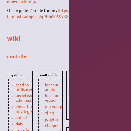
nouveau forum
.
On en parle là sur le forum :
https://forum.ubuntu-
fr.org/viewtopic.php?id=2059738
wiki
contribs
système
multimédia
graphisme
session
lecteur
boxy
utilisateur
audio
svg
permissions
lecteur
gravit-
administrateur
vidéo
designer
elevation
encodage
gcolor
privileges
vjing
vjing
apt-cli
jellyfin
deb
clapper
installer