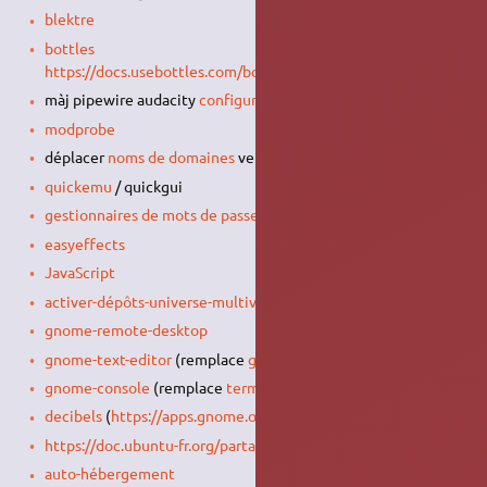
blektre
bottles
https://docs.usebottles.com/bottles/programs#flatpak
màj pipewire audacity
configuration
modprobe
déplacer
noms de domaines
vers
Internet
quickemu
/ quickgui
gestionnaires de mots de passe
easyeffects
JavaScript
activer-dépôts-universe-multiverse-restricted
gnome-remote-desktop
gnome-text-editor
(remplace
gedit
)
gnome-console
(remplace
terminal
)
decibels
(
https://apps.gnome.org/fr/Decibels/
)
https://doc.ubuntu-fr.org/partage
ajout webdav
auto-hébergement