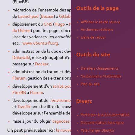
(FluxBB)
Outils de la page
migration de l'ensemble des applications et outils
ubuntu-fr
,
de
Launchpad
(
Bazaar
) à
Gitlab
.
Afficher le texte source
déploiement du
CMS
(
Hugo
+
NetlifyCMS
+ développement
Anciennes révisions
du thème
) pour les pages d'
accueil
, de
téléchargement
, la
liste des variantes, les
actualités
,
mentions légales
,
à propos
,
Liens de retour
etc. :
www.ubuntu-fr.org
.
administration de la doc et développement du
thème
Outils du site
Dokuwiki
, mise à jour, ajout d'extensions
responsives
et
passage sur
Docker
.
Derniers changements
administration du forum et développement du
thème
Gestionnaire Multimédia
Flarum
, gestion des extensions.
Plan du site
développement d'un
script pour la migration du forum
, de
FluxBB
à
Flarum
.
Divers
développement de l'
environnement de dev
basé sur
Docker
et
Traefik
pour faciliter le travail de n'importe quel
développeur sur l'ensemble de ces projets.
Participer à la documentation
mise à jour du plugin
tagnotes
de
YoBoy
pour dokuwiki.
Documentation hors ligne
On peut prévisualiser ici :
la nouvelle documentation
et
le
Télécharger Ubuntu