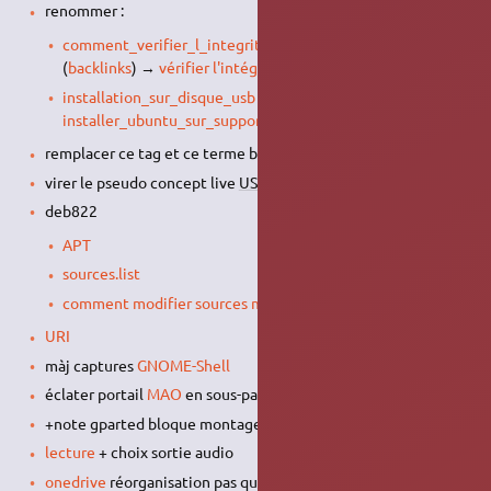
renommer :
comment_verifier_l_integrite_de_son_image_cd
(
backlinks
) →
vérifier l'intégrité d'une image disque
installation_sur_disque_usb
(
backlinks
) →
installer_ubuntu_sur_support_externe
remplacer ce tag et ce terme bidon :
courrielleur
virer le pseudo concept live
USB
persistant ou pas
deb822
APT
sources.list
comment modifier sources maj
URI
màj captures
GNOME-Shell
éclater portail
MAO
en sous-pages
+note gparted bloque montage auto
lecture
+ choix sortie audio
onedrive
réorganisation pas qu'un seul client