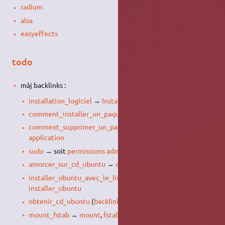
radium
alsa
easyeffects
todo
màj backlinks :
installation_logiciel
→
Installer une application
comment_installer_un_paquet
→
Installer un paquet deb
comment_supprimer_un_paquet
→
Désinstaller une
application
sudo
→ soit
permissions administrateur
, soit garder
sudo
amorcer_sur_cd_ubuntu
→
demarrer_live_usb
installer_ubuntu_avec_le_live_cd
(
backlinks
) →
installer_ubuntu
obtenir_cd_ubuntu
(
backlinks
) →
obtenir_live_usb
mount_fstab
→
mount
,
fstab
, ou
montage