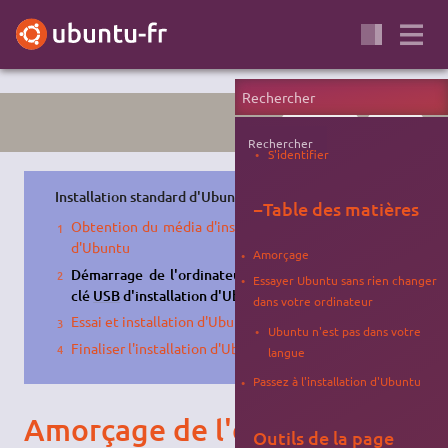
INSTALLATION
TUTORIEL
Rechercher
S'identifier
Installation standard d'Ubuntu
:
−
Table des matières
Obtention du média d'installation
d'Ubuntu
Amorçage
Démarrage de l'ordinateur sur la
Essayer Ubuntu sans rien changer
clé
USB
d'installation d'Ubuntu
dans votre ordinateur
Essai et installation d'Ubuntu
Ubuntu n'est pas dans votre
Finaliser l'installation d'Ubuntu
langue
Passez à l'installation d'Ubuntu
Amorçage de l'ordinateur
Outils de la page