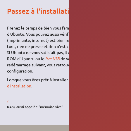
Passez à l'installation d'Ubuntu
Prenez le temps de bien vous familiariser avec l'interface
d'Ubuntu. Vous pouvez aussi vérifier que votre matériel
(imprimante, internet) est bien reconnu par Ubuntu. Après
tout, rien ne presse et rien n'est changé dans votre ordinateur.
Si Ubuntu ne vous satisfait pas, il vous suffira de retirer le DVD-
ROM d'Ubuntu ou le
live USB
de votre ordinateur et au
redémarrage suivant, vous retrouverez votre ancienne
configuration.
Lorsque vous êtes prêt à installer Ubuntu,
passez à l'étape
d'installation
.
1)
RAM, aussi appelée "mémoire vive"