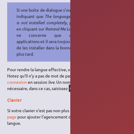
Si une boite de dialogue s'ouvre vous
indiquant que
The language support
is not installed completely
, passez-la
en cliquant sur
Remind Me Later
. Cela
ne concerne que quelques
applications et il sera toujours temps
de les installer dans la bonne langue
plus tard.
Pour rendre la langue effective, vous devrez vous reconnecter.
Notez qu'Il n'y a pas de mot de passe à saisir dans l'
écran de
connexion
en session
live
. Un nom d'utilisateur peut être
nécessaire, dans ce cas, saisissez
(tout en minuscules).
ubuntu
Clavier
Si votre clavier n'est pas non plus dans votre langue, voir cette
page
pour ajouter l'agencement de clavier standard de votre
langue.