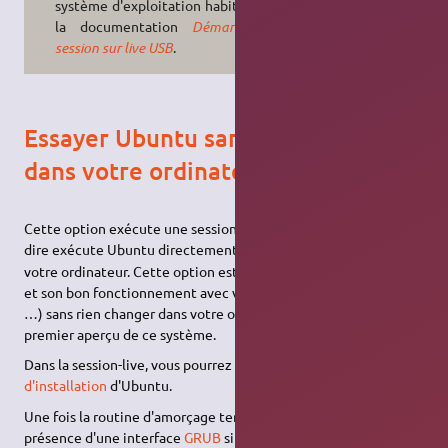
système d'exploitation habituel, voir
la documentation
Démarrer une
session sur live USB
.
Essayer Ubuntu sans rien changer
dans votre ordinateur
Cette option exécute une session
live USB
d'Ubuntu, c'est-à-
1)
dire exécute Ubuntu directement dans la mémoire volatile
de
votre ordinateur. Cette option est fort utile pour tester Ubuntu
et son bon fonctionnement avec votre matériel (affichage, son,
…) sans rien changer dans votre ordinateur. Vous aurez ainsi un
premier aperçu de ce système.
Dans la session-live, vous pourrez ensuite exécuter l'
outil
d'installation
d'Ubuntu.
Une fois la routine d'amorçage terminée, vous serez soit en
présence d'une interface
GRUB
si l'
EFI
est pris en charge ou