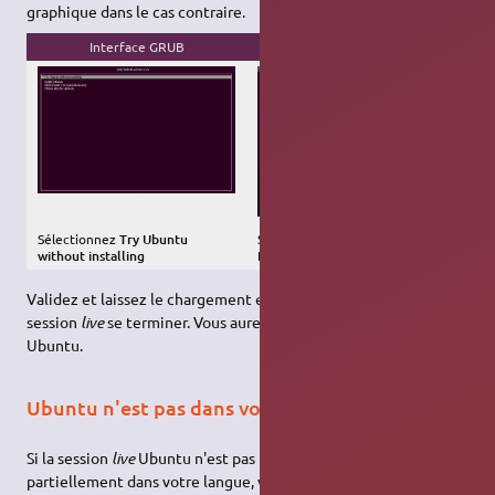
graphique dans le cas contraire.
Interface GRUB
Interface graphique
Sélectionnez
Try Ubuntu
Sélectionnez la langue puis
without installing
Essayer Ubuntu
Validez et laissez le chargement en mémoire vive (RAM) de la
session
live
se terminer. Vous aurez alors un beau bureau
Ubuntu.
Ubuntu n'est pas dans votre langue
Si la session
live
Ubuntu n'est pas totalement ou que
partiellement dans votre langue, voir
cette page
.