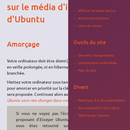
sur le média d'installation
Afficher le texte source
d'Ubuntu
Anciennes révisions
Liens de retour
Outils du site
Amorçage
Derniers changements
Votre ordinateur doit être
éteint
(attention
: ni en veille, ni
Gestionnaire Multimédia
en veille prolongée, ni en hibernation) avec la clé
live USB
Plan du site
branchée.
Mettez votre ordinateur sous tension : si le BIOS est configuré
Divers
pour amorcer en priorité sur la clé USB, l'entrée "
Try Ubuntu…
"
sera proposée. Continuez alors au chapitre suivant :
Essayer
Ubuntu sans rien changer dans votre ordinateur
.
Participer à la documentation
Documentation hors ligne
Si vous ne voyez pas l'écran vous
Télécharger Ubuntu
proposant d'
Essayer Ubuntu
ou que
vous êtes retourné sur votre