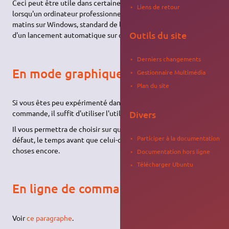
Ceci peut être utile dans certaines configurations, par exemple
Liens de retour
lorsqu'un ordinateur professionnel doit démarrer tous les
matins sur Windows, standard de l'entreprise, d'où l'installation
Outils du site
d'un lancement automatique sur ce dernier.
Derniers changements
En mode graphique
Gestionnaire Multimédia
Plan du site
Si vous êtes peu expérimenté dans le maniement de la ligne de
Divers
commande, il suffit d'utiliser l'utilitaire
Grub-Customizer
.
Il vous permettra de choisir sur quel système démarrer par
Participer à la documentation
défaut, le temps avant que celui-ci démarre et bien d'autres
choses encore.
Documentation hors ligne
Télécharger Ubuntu
En ligne de commande
Voir
ce paragraphe
.