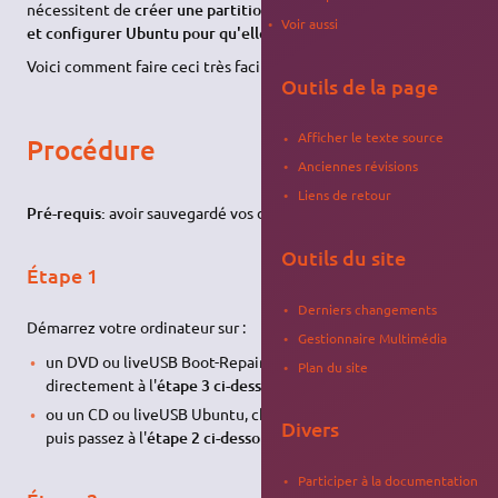
nécessitent de
créer une partition /boot au début du disque,
Voir aussi
et configurer Ubuntu pour qu'elle l'utilise.
Voici comment faire ceci très facilement :
Outils de la page
Afficher le texte source
Procédure
Anciennes révisions
Liens de retour
Pré-requis:
avoir sauvegardé vos données.
Outils du site
Étape 1
Derniers changements
Démarrez votre ordinateur sur :
Gestionnaire Multimédia
un DVD ou liveUSB Boot-Repair-Disk, puis passez
Plan du site
directement à l'
étape 3 ci-dessous
.
ou un CD ou liveUSB Ubuntu, choisissez "Essayer Ubuntu",
Divers
puis passez à l'
étape 2 ci-dessous
.
Participer à la documentation