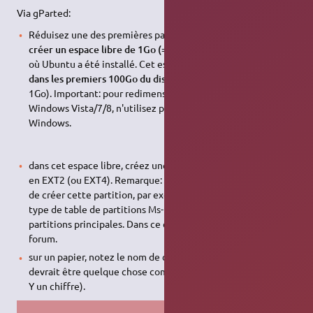
Via gParted:
Réduisez une des premières partitions du disque afin de
créer un espace libre de 1Go (=1000Mo) au début du disque
où Ubuntu a été installé. Cet espace libre doit être compris
dans les premiers 100Go du disque
(par exemple de 0Go à
1Go). Important: pour redimensionner des partitions
Windows Vista/7/8, n'utilisez pas gParted mais les outils
Windows.
dans cet espace libre, créez une partition de 1Go formatée
en EXT2 (ou EXT4). Remarque: il se peut que Gparted refuse
de créer cette partition, par exemple si votre disque a un
type de table de partitions Ms-Dos et qu'il possède déjà 4
partitions principales. Dans ce cas, demandez conseil sur le
forum.
sur un papier, notez le nom de cette nouvelle partition. Cela
devrait être quelque chose comme
sdXY
(X étant une lettre,
Y un chiffre).