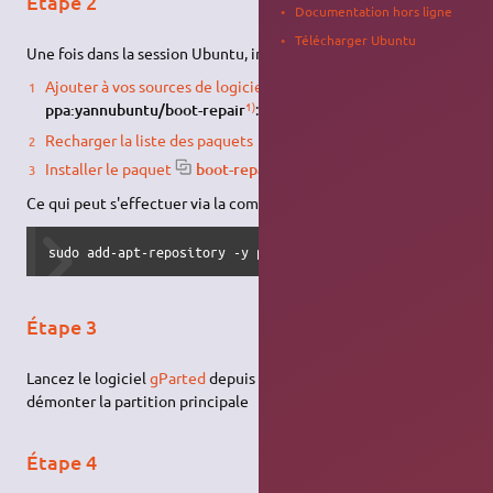
Étape 2
Documentation hors ligne
Télécharger Ubuntu
Une fois dans la session Ubuntu, installez
Boot-Repair
:
Ajouter à vos sources de logiciels le PPA
1)
ppa:yannubuntu/boot-repair
:
Recharger la liste des paquets
Installer le paquet
boot-repair
Ce qui peut s'effectuer via la commande suivante:
sudo add-apt-repository -y ppa:yannubuntu/boot-repair && 
Étape 3
Lancez le logiciel
gParted
depuis la session Ubuntu, et
démonter la partition principale
Étape 4