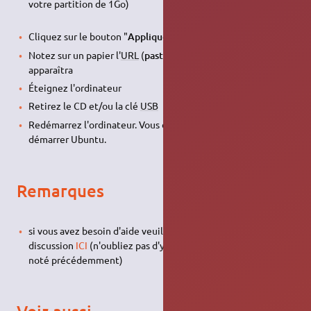
votre partition de 1Go)
Cliquez sur le bouton "
Appliquer
"
Notez sur un papier l'
URL
(
paste.ubuntu.com/XXXXXX/
) qui
apparaîtra
Éteignez l'ordinateur
Retirez le CD et/ou la clé
USB
Redémarrez l'ordinateur. Vous devriez maintenant pouvoir
démarrer Ubuntu.
Remarques
si vous avez besoin d'aide veuillez créer une nouvelle
discussion
ICI
(n'oubliez pas d'y indiquer l'
URL
que vous avez
noté précédemment)