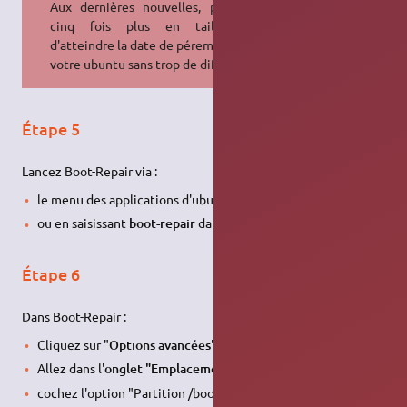
Aux dernières nouvelles, prévoyez
cinq fois plus en taille afin
d'atteindre la date de péremption de
votre ubuntu sans trop de difficultés.
Étape 5
Lancez Boot-Repair via :
le menu des applications d'ubuntu.
ou en saisissant
boot-repair
dans un terminal
Étape 6
Dans Boot-Repair :
Cliquez sur "
Options avancées
"
Allez dans l'
onglet "Emplacement de GRUB"
cochez l'option "Partition /boot séparée: sdXY" (sdXY étant