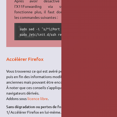
Après avoir désactivé l'IPv6,
l'X11Forwarding via ssh ne
fonctionne plus, il faut donc taper
les commandes suivantes :
sudo sed -i "s/^\(Port .*\)/\1$(echo '\n')AddressFami
sudo /etc/init.d/ssh restart
Accélérer Firefox
Vous trouverez ce qui est avéré pour les nouvelles versions,
puis en fin des informations modifiant la sécurité de Firefox, ou
anciennes mais pouvant être encore valides.
À noter que ces conseils s'appliquent souvent à
Chromium
et
navigateurs dérivés.
Addons sous
licence libre
.
Sans dégradation ou pertes de fonctionnalités (ou peu).
1/ Accélérer Firefox en lui-même.