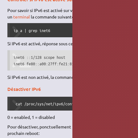
Pour savoir si IPv6 est activé sur votre PC ou non, saisissez dans
un
terminal
la commande suivante :
ip a | grep inet6
Si IPv6 est activé, réponse sous cette forme :
inet6 ::1/128 scope host

inet6 fe80::a00:27ff:fe21:8552/64 scope link
Si IPv6 est non activé, la commande ne retournera aucune ligne
Désactiver IPv6
 cat /proc/sys/net/ipv6/conf/all/disable_ipv6
0 = enabled, 1 = disabled
Pour désactiver, ponctuellement mais ce sera perdu au
prochain reboot: