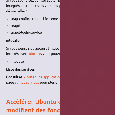
intégrés entre eux sans versions parallèles vous pouvez
désinstaller :
snap-confine (ralenti fortement apparmor)
snapd
snapd-login-service
mlocate
Si vous pensez qu'aucun utilisateur ne recherchera des fichiers
indexés avec
mlocate
, vous pouvez désinstaller :
mlocate
Liste des services
Consultez
Ajouter une application au démarrage
ainsi que la
page
sur les services
pour plus d'informations à ce sujet.
Accélérer Ubuntu en retirant ou
modifiant des fonctionnalités