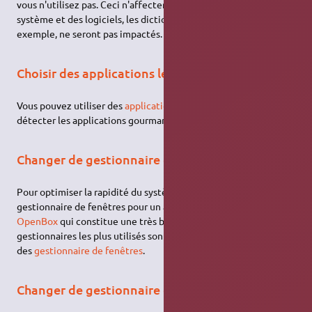
vous n'utilisez pas. Ceci n'affectera que les interfaces du
système et des logiciels, les dictionnaires de
Libre Office
, par
exemple, ne seront pas impactés.
Choisir des applications légères
Vous pouvez utiliser des
applications légères
(vous pouvez
détecter les applications gourmandes via le
moniteur système
)
Changer de gestionnaire de fenêtres
Pour optimiser la rapidité du système changer votre
gestionnaire de fenêtres pour un autre comme par exemple
OpenBox
qui constitue une très bonne alternative. Les
gestionnaires les plus utilisés sont listés et décrits sur la page
des
gestionnaire de fenêtres
.
Changer de gestionnaire de fichiers