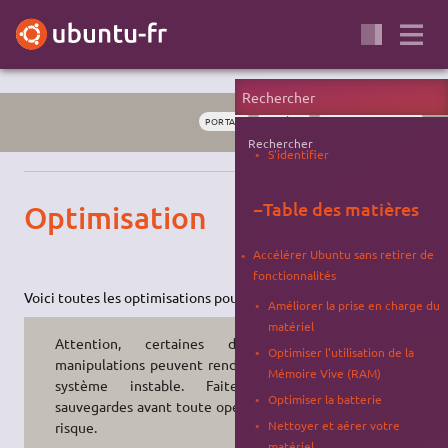
PORTAIL
SYSTÈME
PERSONNALISATION
Rechercher
S'identifier
−
Table des matières
Optimisation
Accélérer Ubuntu sans retirer de
fonctionnalités
Voici toutes les optimisations pour accélérer Ubuntu.
Améliorer la prise en charge du
matériel
Attention, certaines de ces
Optimiser l'utilisation de la
manipulations peuvent rendre votre
Mémoire Vive (RAM)
système instable. Faites des
Optimiser la batterie
sauvegardes avant toute opération à
Nettoyer et aérer votre
risque.
matériel