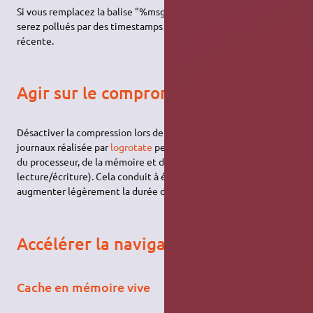
Si vous remplacez la balise "%msg%" par "%rawmsg%", vous
serez pollués par des timestamps avec une distribution
récente.
Agir sur le compromis taille-vitesse
Désactiver la compression lors de la rotation des fichiers
journaux réalisée par
logrotate
permet de réduire l'utilisation
du processeur, de la mémoire et du disque dur (moins de
lecture/écriture). Cela conduit à économiser de l'énergie et à
augmenter légèrement la durée de vie du disque dur.
Accélérer la navigation internet
Cache en mémoire vive