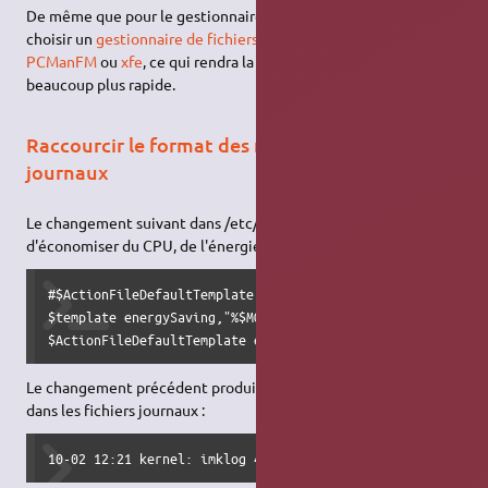
De même que pour le gestionnaire de fenêtres, vous pouvez
choisir un
gestionnaire de fichiers
léger comme par exemple
PCManFM
ou
xfe
, ce qui rendra la navigation dans vos dossiers
beaucoup plus rapide.
Raccourcir le format des messages des
journaux
Le changement suivant dans /etc/
rsyslog.conf
permet
d'économiser du CPU, de l'énergie et de l'espace disque.
#$ActionFileDefaultTemplate RSYSLOG_TraditionalFileFormat

$template energySaving,"%$MONTH%-%$DAY% %$HOUR%:%$MINUTE% 
$ActionFileDefaultTemplate energySaving
Le changement précédent produit un affichage plus compact
dans les fichiers journaux :
10-02 12:21 kernel: imklog 4.2.0, log source = /proc/kmsg