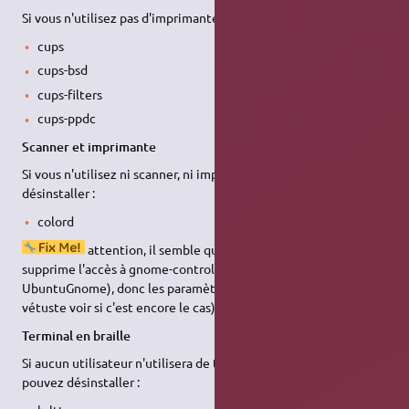
Si vous n'utilisez pas d'imprimante, vous pouvez désinstaller :
cups
cups-bsd
cups-filters
cups-ppdc
Scanner et imprimante
Si vous n'utilisez ni scanner, ni imprimante, vous pouvez
désinstaller :
colord
attention, il semble que cette désinstallation
supprime l'accès à gnome-control-center (dans la version
UbuntuGnome), donc les paramètres généraux (problème
vétuste voir si c'est encore le cas).
Terminal en braille
Si aucun utilisateur n'utilisera de terminal en braille, vous
pouvez désinstaller :