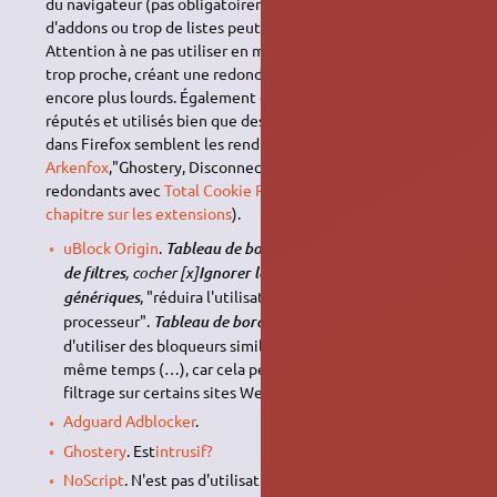
du navigateur (pas obligatoirement, car ajouter trop
d'addons ou trop de listes peut surcharger).
Attention à ne pas utiliser en même temps certains d'usage
trop proche, créant une redondance inutile voire des conflits
encore plus lourds. Également certains continuent à être
réputés et utilisés bien que des fonctionnalités intégrées
dans Firefox semblent les rendre désormais inutiles, pour
Arkenfox
,"Ghostery, Disconnect, Privacy Badger, etc" sont
redondants avec
Total Cookie Protection
, voir aussi
son
chapitre sur les extensions
).
uBlock Origin
.
Tableau de bord (icône engrenages) → Liste
, cocher [x]
de filtres
Ignorer les filtres esthétiques
, "réduira l'utilisation en mémoire et en
génériques
processeur".
dit "Evitez
Tableau de bord → Support
d'utiliser des bloqueurs similaires à uBlock Origin en
même temps (…), car cela peut causer des problèmes de
filtrage sur certains sites Web.".
Adguard Adblocker
.
Ghostery
. Est
intrusif?
NoScript
. N'est pas d'utilisation aussi transparente que