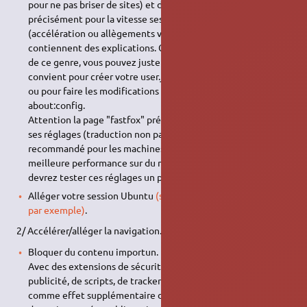
pour ne pas briser de sites) et de la rapidité. Voir plus
précisément pour la vitesse ses pages
Peskyfox
(accélération ou allègements visuels?) et
Fastfox
qui
contiennent des explications. Comme pour tous les fichiers
de ce genre, vous pouvez juste les lire et prendre ce qui vous
convient pour créer votre user.js ou modifier celui proposé,
ou pour faire les modifications manuellement dans la page
about:config.
Attention la page "fastfox" précise pour un bon nombre de
ses réglages (traduction non parfaite): "Ce qui suit n'est pas
recommandé pour les machines bas-de-gamme. (…) Pour la
meilleure performance sur du matériel plus ancien, vous
devrez tester ces réglages un par un".
Alléger votre session Ubuntu
(sans retirer de fonctionnalités
par exemple)
.
2/ Accélérer/alléger la navigation.
Bloquer du contenu importun.
Avec des extensions de sécurité et vie privée, bloqueurs de
publicité, de scripts, de trackers… qui ont souvent ont
comme effet supplémentaire d'économiser les ressources