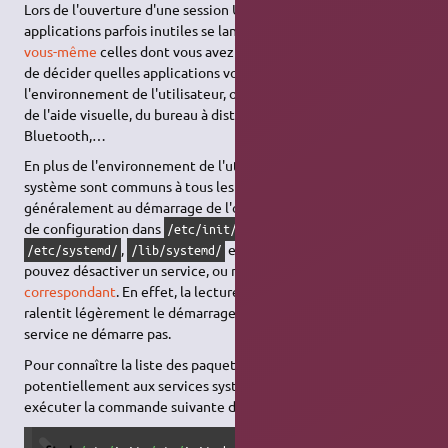
Lors de l'ouverture d'une session Ubuntu, certaines
applications parfois inutiles se lancent. Vous pouvez
choisir
vous-même
celles dont vous avez vraiment besoin. C'est à vous
de décider quelles applications vous sont utiles. Pour
l'environnement de l'utilisateur, on peut par exemple se passer
de l'aide visuelle, du bureau à distance, du gestionnaire de
Bluetooth,…
En plus de l'environnement de l'utilisateur, des services
système sont communs à tous les utilisateurs et ils sont lancés
généralement au démarrage de l'ordinateur. Ils ont des fichiers
de configuration dans
,
,
/etc/init/
/etc/init.d/
,
et dans
. Vous
/etc/systemd/
/lib/systemd/
/etc/cron.*
pouvez désactiver un service, ou mieux,
désinstaller le paquet
correspondant
. En effet, la lecture de fichier de configuration
ralentit légèrement le démarrage du système même si le
service ne démarre pas.
Pour connaître la liste des paquets qui correspondent
potentiellement aux services système installés, vous pouvez
exécuter la commande suivante dans une console :