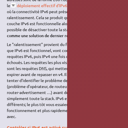
le
déploiement effectif d'IPv6
, le fait est qu'il existe des cas,
où la connectivité IPv6 peut présenter un effet de
ralentissement. Cela se produit quand le système pense que la
couche IPv6 est fonctionnelle alors qu'elle ne l'est pas. Il est
possible de désactiver toute la stack IPv6,
mais il faut voir ceci
comme une solution de dernier recours
.
Le "ralentissement" provient du fait que les logiciels, pensant
que IPv6 est fonctionnel, vont commencer par faire des
requêtes IPv6, puis IPv4 une fois que les premières auront
échoués. Les requêtes les plus visibles utilisant ce mécanisme
sont les requêtes
DNS
, qui mettent quelques secondes à
expirer avant de repasser en v4. Il est fortement conseillé de
tenter d'identifier le problème de connectivité IPv6 en amont
(problème d'opérateur, de routeur local qui utilise à tort du
router-advertisement …) avant de désactiver purement et
simplement toute la stack. IPv6 et IPv4 sont réellement
différents; le plus tôt vous essaierez de comprendre son
fonctionnement et plus rapidement vous saurez être à l'aise
avec.
Contrôler si IPv6 est activé sur votre PC