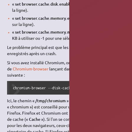
«
set browser.cache.disk.enable to "false"
» (double clic sur
la ligne).
«
set browser.cache.memory.enable to "true"
» (double clic
sur la ligne).
«
set browser.cache.memory.max_entry_size
» à la valeur de
KB à utiliser ou -1 pour une sélection automatique du cache
Le problème principal est que les onglets ne seront pas
enregistrés après un crash.
Si vous avez installé Chromium, on changé le chemin de cache
de
Chromium-browser
lançant dans un
terminal
la
commande
suivante :
chromium-browser --disk-cache-dir="/tmp/chromium"
Ici, le chemin «
/tmp/chromium
» (ou autre chose à la place de
« chromium ») est conseillé pour une utilisation à côté de
Firefox. Firefox et Chromium ont le même nom de répertoire
de cache («
Cache
»). Si l'on se contente du chemin «
/tmp
»
pour les deux navigateurs, ceux-ci vont partager le même
répertoire de cache. Si Firefox est configuré pour supprimer