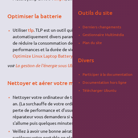
Outils du site
Optimiser la batterie
Derniers changements
Utiliser
tlp
. TLP est un outil qui va se charger d’appliquer
Gestionnaire Multimédia
automatiquement divers paramètres et réglages dans le but
Plan du site
de réduire la consommation de votre pc et d’optimiser les
performances et la durée de vie de votre batterie.
TLP -
Optimize Linux Laptop Battery Life
(en)
.
Divers
voir
La gestion de l'énergie sous Ubuntu (section Outils)
Participer à la documentation
Nettoyer et aérer votre matériel
Documentation hors ligne
Télécharger Ubuntu
Nettoyer votre ordinateur de toute la poussière une fois par
an. (La surchauffe de votre ordinateur est un facteur de
perte de performance et d'usure. C'est d'ailleurs ce qu'un
réparateur vous demandera si vous dites "Mon ordinateur
s'allume puis quelques minutes après il s'éteint").
Veillez à avoir une bonne aération dégagée. Vous pouvez
surélever votre portable en plaçant un objet à l'arrière, ou