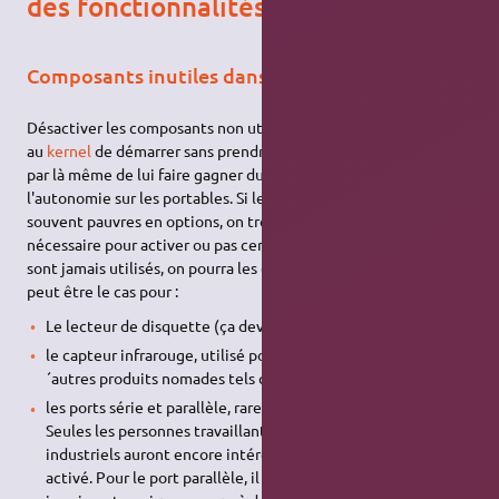
des fonctionnalités inutiles
Composants inutiles dans le BIOS
Désactiver les composants non utilisés sur votre PC permettra
au
kernel
de démarrer sans prendre en compte ces éléments et
par là même de lui faire gagner du temps, et améliorer
l'autonomie sur les portables. Si les
BIOS
des PC portables sont
souvent pauvres en options, on trouve généralement le
nécessaire pour activer ou pas certains éléments. Si certains ne
sont jamais utilisés, on pourra les désactiver sans soucis. Cela
peut être le cas pour :
Le lecteur de disquette (ça devient rare)
le capteur infrarouge, utilisé pour communiquer avec d
´autres produits nomades tels que les téléphones, les PDA…
les ports série et parallèle, rarement utiles de nos jours.
Seules les personnes travaillant avec des automates
industriels auront encore intérêt à laisser le port série
activé. Pour le port parallèle, il ne sera requis que pour une