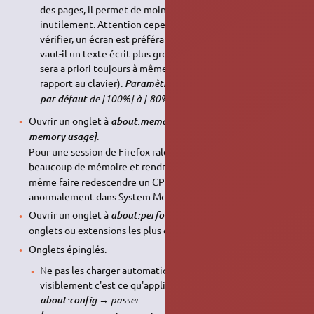
des pages, il permet de moins perdre de temps à scroller
inutilement. Attention cependant, effets sur la vision à
vérifier, un écran est préférablement tenu loin? Mieux
vaut-il un texte écrit plus gros? (sur un PC portable, l'écran
sera a priori toujours à même distance, décidée par
rapport au clavier).
Passer
Paramètres → Général →
Zoom
de [100%] à [ 80%] ou [ 90%]
.
par défaut
Ouvrir un onglet à
, et cliquer sur
about:memory
[Minimize
.
memory usage]
Pour une session de Firefox ralentie, cela peut libérer
6)
beaucoup de mémoire et rendre la rapidité
. Cela peut
même faire redescendre un CPU que vous voyez monter
anormalement dans System Monitor.
Ouvrir un onglet à
. Vous y verrez les
about:performance
onglets ou extensions les plus consommateurs.
Onglets épinglés.
Ne pas les charger automatiquement au démarrage (car
visiblement c'est ce qu'applique Firefox). Page
→ passer
about:config