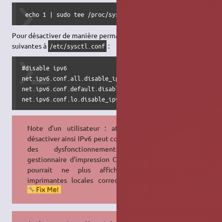
 echo 1 | sudo tee /proc/sys/net/ipv6/conf/all/disable_ip
Pour désactiver de manière permanente, ajouter les lignes
suivantes à
:
/etc/sysctl.conf
#disable ipv6

net.ipv6.conf.all.disable_ipv6 = 1

net.ipv6.conf.default.disable_ipv6 = 1

net.ipv6.conf.lo.disable_ipv6 = 1
Note d'un utilisateur : attention,
désactiver ainsi IPv6 peut conduire à
des dysfonctionnements du
gestionnaire d'impression CUPS qui
pourrait ne plus afficher vos
imprimantes locales correctement.