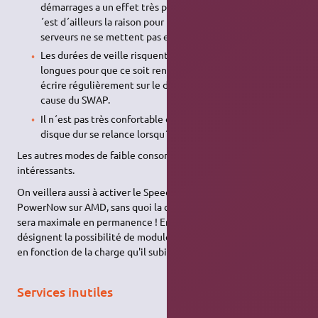
démarrages a un effet très positif sur la durée de vie. C
´est d´ailleurs la raison pour laquelle les disques de
serveurs ne se mettent pas en veille.
Les durées de veille risquent de ne pas être suffisamment
longues pour que ce soit rentable. Les
OS
ont tendance à
écrire régulièrement sur le disque dur, notamment à
cause du SWAP.
Il n´est pas très confortable de devoir attendre que le
disque dur se relance lorsqu´on en a besoin !
Les autres modes de faible consommation sont par contre
intéressants.
On veillera aussi à activer le SpeedStep chez Intel et le
PowerNow sur AMD, sans quoi la consommation du processeur
sera maximale en permanence ! En effet, ces deux fonctions
désignent la possibilité de moduler la fréquence du processeur
en fonction de la charge qu'il subit.
Services inutiles