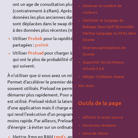
ont un age de consultation plus récent que le swap disque
Diminuer le nombre de
(contrairement à zRam). Après un certain temps, les
couleurs
données les plus anciennes dans le pool mémoire compressé
Optimiser le Langage de
sont déplacées dans le swap disque afin de laisser de la place
Balisage Descriptif (Extensible
à des données plus récentes (mais non utilisées).
Markup Language ou XML) dans
Utiliser
Prelink
pour la rapidité d'accès aux bibliothèques
Gnome
partagées :
prelink
Diverses optimisations de
Utiliser
Preload
pour charger à tout instant les programmes
Gnome
qui ont le plus de probabilité d'être utilisés dans les minutes
Supprimer les terminaux
qui suivent.
virtuels 3 à 6
À n'utiliser que si vous avez un minimum de 3 Go de RAM.
Alléger l'utilitaire réseau
Permet d'accélérer le premier démarrage des logiciels les plus
Voir aussi
souvent utilisés. Preload ne permet pas au système de
démarrer plus rapidement. Pour accélérer le boot, ureadahead
est utilisé. Preload réduit la latence du premier démarrage
Outils de la page
d'une application mais il charge en permanence le système, ce
qui rend l'exécution d'un programme déjà chargé en mémoire
Afficher le texte source
moins rapide. Par ailleurs, Preload augmente la consommation
Anciennes révisions
d'énergie : à éviter sur un ordinateur portable.
Liens de retour
Mettre /tmp en RAM
tmpfs
, anciennement
RamDisk
.