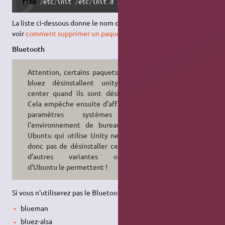
find
/
etc
/
init 
/
etc
/
init.d 
/
etc
/
systemd 
/
lib
/
systemd 
/
etc
La liste ci-dessous donne le nom des paquets. Pour désinstaller,
voir
comment supprimer un paquet
.
Bluetooth
Attention, certains paquets comme
bluez désinstallent unity-control-
center quand ils sont désinstallés.
Cela empêche ensuite d'afficher les
paramètres systèmes avec
l'environnement de bureau Unity,
Ubuntu qui utilise Unity ne permet
donc pas de désinstaller ce paquet,
d'autres variantes officielles
d'Ubuntu le permettent !
Si vous n'utiliserez pas le Bluetooth, vous pouvez désinstaller :
blueman
bluez-alsa