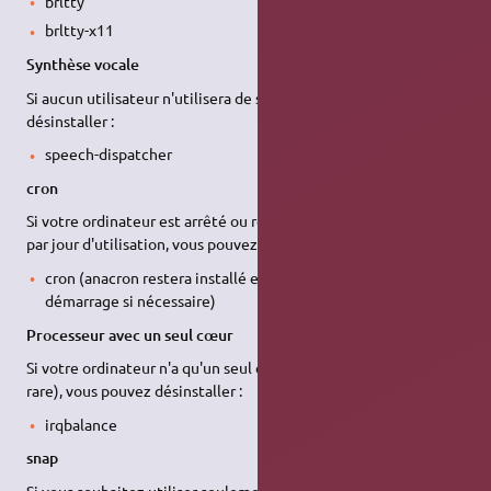
brltty
brltty-x11
Synthèse vocale
Si aucun utilisateur n'utilisera de synthèse vocale, vous pouvez
désinstaller :
speech-dispatcher
cron
Si votre ordinateur est arrêté ou redémarré au moins une fois
par jour d'utilisation, vous pouvez désinstaller :
cron (anacron restera installé et réalisera la maintenance au
démarrage si nécessaire)
Processeur avec un seul cœur
Si votre ordinateur n'a qu'un seul cœur (c'est extrêmement
rare), vous pouvez désinstaller :
irqbalance
snap
Si vous souhaitez utiliser seulement des paquetages bien