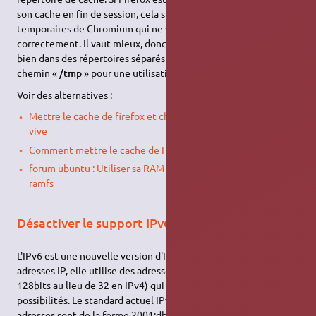
son cache en fin de session, cela supprimera aussi les fichiers
temporaires de Chromium qui ne va alors plus fonctionner
correctement. Il vaut mieux, donc, faire en sorte qu'ils opèrent
bien dans des répertoires séparés. On aurait pu se contenter du
chemin «
/tmp
» pour une utilisation seule de Chromium.
Voir des alternatives :
Mettre le cache de firefox et chromium dans la mémoire
vive
Comment mettre le cache de Firefox dans la mémoire RAM
forum ubuntu : Utiliser sa RAM comme disque dur, grâce à
ramfs
Désactiver le support IPv6
L'IPv6 est une nouvelle version d'IP permettant de coder les
adresses IP, elle utilise des adresses plus longues (adressage sur
128bits au lieu de 32 en IPv4) qui permettent plus de
possibilités. Le standard actuel IPv4 commence à saturer. Les
adresses sont de la forme 2001:db8::dead:beef/64. Mais, malgré