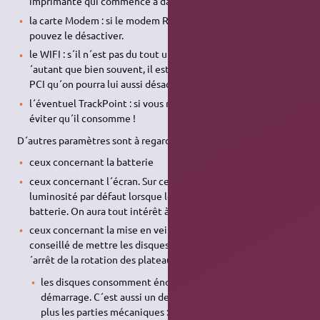
imprimante qui commence à dater.
la carte Modem : si le modem RTC ne vous est pas utile, vous
pouvez le désactiver.
le
WIFI
: s´il n´est pas du tout utilisé, autant le désactiver ! D
´autant que bien souvent, il est connecté sur un port mini
PCI qu´on pourra lui aussi désactiver.
l´éventuel TrackPoint : si vous ne vous en servez pas, autant
éviter qu´il consomme !
D´autres paramètres sont à regarder de près :
ceux concernant la batterie
ceux concernant l´écran. Sur certains
BIOS
, on peut régler la
luminosité par défaut lorsque le portable est en mode
batterie. On aura tout intérêt à la réduire.
ceux concernant la mise en veille du disque dur. Il n'est pas
conseillé de mettre les disques durs en veille (au sens de l
´arrêt de la rotation des plateaux) pour les raisons suivantes :
les disques consomment énormément lors de la phase de
démarrage. C´est aussi un des moments qui sollicitent le
plus les parties mécaniques : limiter le nombre de