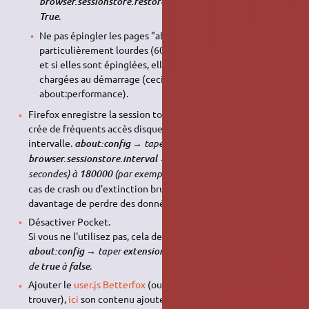
à
browser.sessionstore.restore_pinned_tabs_on_demand
.
True
Ne pas épingler les pages "about:". Celles-ci sont
particulièrement lourdes (60 à 70Mo, 5 pages = 330Mo),
et si elles sont épinglées, elles sont dans tous les cas
chargées au démarrage (ceci d'après la page
about:performance).
Firefox enregistre la session toutes les 15 secondes, ce qui
crée de fréquents accès disque, vous pouvez augmenter cet
intervalle.
taper
about:config →
le passer de
(15
browser.sessionstore.interval →
15000
secondes) à
(par exemple, =3 minutes)
. Attention en
180000
cas de crash ou d'extinction brutale vous risquez donc
davantage de perdre des données.
Désactiver Pocket.
Si vous ne l'utilisez pas, cela devrait libérer des ressources.
taper
→ le passer
about:config →
extensions.pocket.enabled
de
à
.
true
false
Ajouter le
user.js
Betterfox
(ou un autre équivalent à
trouver),
ici
son contenu ajoute de la sécurité (mais pas trop