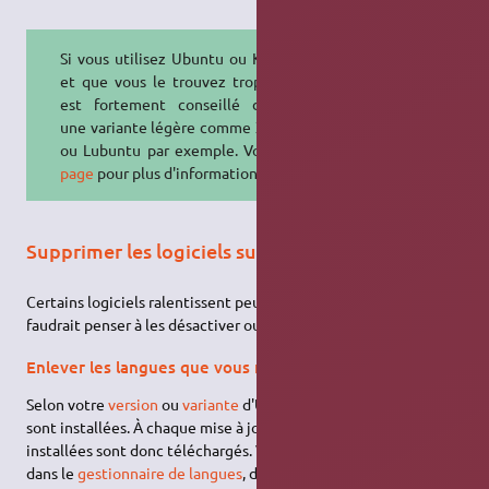
Si vous utilisez Ubuntu ou Kubuntu,
et que vous le trouvez trop lent, il
est fortement conseillé d'essayer
une variante légère comme Xubuntu
ou Lubuntu par exemple. Voir
cette
page
pour plus d'informations.
Supprimer les logiciels superflus
Certains logiciels ralentissent peut-être votre Ubuntu : il
faudrait penser à les désactiver ou les désinstaller.
Enlever les langues que vous n'utilisez pas
Selon votre
version
ou
variante
d'Ubuntu, certaines langues
sont installées. À chaque mise à jour, les paquets des langues
installées sont donc téléchargés. Vous pouvez en vous rendant
dans le
gestionnaire de langues
, désinstaller les langues que