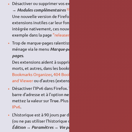
Désactiver ou supprimer vos extensions inutiles dans
Outils
3)
→
.
Modules complémentaires
Une nouvelle version de Firefox peut rendre certaines
extensions inutiles car leur fonctionnalité est devenue
intégrée nativement, ces nouveautés sont annoncées par
exemple dans la page
"releasenotes"
(en) ou
sur LinuxFr
(fr).
Trop de marque-pages ralentissent Firefox. Faites-y du
ménage via le menu
→
Marque-pages
Organiser les marque-
.
pages
Des extensions aident à supprimer les doublons, les liens
morts, et autres, dans les bookmarks:
Bookmark Dupes
,
Bookmarks Organizer
,
404 Bookmarks
,
Bookmarks Manager
and Viewer
ou d'autres (extensions à tester).
Désactiver l'IPv6 dans Firefox. Tapez
about:config
dans la
barre d'adresse et à l'option
network.dns.disableIPv6
mettez la valeur sur
True
. Plus d'information sur
la page
IPv6
.
L'historique est à 90 jours par défaut, diminuer cette valeur
(ou ne pas utiliser l'historique du tout) accélérera Firefox.
→
→
→
.
Édition
Paramètres
Vie privée et sécurité
Historique