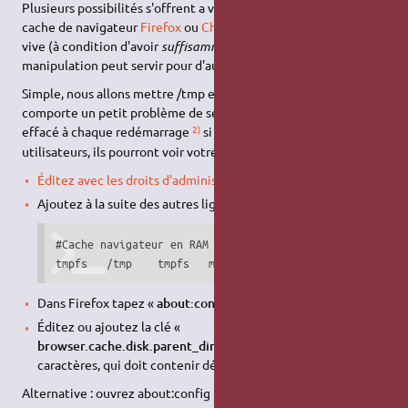
Plusieurs possibilités s'offrent a vous afin de mettre votre
cache de navigateur
Firefox
ou
Chromium-browser
en mémoire
vive (à condition d'avoir
suffisamment
de mémoire vive), cette
manipulation peut servir pour d'autres choses.
Simple, nous allons mettre /tmp en mémoire vive, mais
comporte un petit problème de sécurité, bien que le tmp soit
2)
effacé à chaque redémarrage
si vous avez plusieurs
utilisateurs, ils pourront voir votre cache de navigation :
Éditez avec les droits d'administration le fichier
/etc/fstab
:
Ajoutez à la suite des autres lignes les 2 lignes suivantes:
#Cache navigateur en RAM

tmpfs	/tmp	tmpfs	mode=1777	0	0
Dans Firefox tapez «
about:config
» dans la barre d'adresse.
Éditez ou ajoutez la clé «
browser.cache.disk.parent_directory
». C'est une chaîne de
caractères, qui doit contenir désormais «
/tmp
».
Alternative : ouvrez about:config