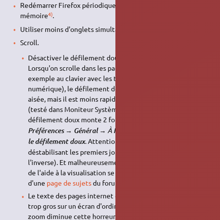
Redémarrer Firefox périodiquement pour libérer de la
4)
mémoire
.
5)
Utiliser moins d'onglets simultanément
.
Scroll.
Désactiver le défilement doux.
Lorsqu'on scrolle dans les pages "écran par écran" (par
exemple au clavier avec les touches 9 et 3 du pavé
numérique), le défilement doux rend la visualisation plus
aisée, mais il est moins rapide, et charge plus le CPU
(testé dans Moniteur Système: scroller 20 fois avec le
défilement doux monte 2 fois plus le CPU).
→
Édition
→
→ À
, décocher
Préférences
Général
Navigation
Utiliser
. Attention, ceci peut être un peu
le défilement doux
déstabilisant les premiers jours (mais ça devient vite
l'inverse). Et malheureusement, dans de rares cas, la perte
de l'aide à la visualisation se ressent, ex. le dernier scroll
d'une
page de sujets
du forum Ubuntu-fr.
Le texte des pages internet est souvent écrit beaucoup
trop gros sur un écran d'ordinateur (subjectif), réduire le
zoom diminue cette horreur. En réduisant alors la hauteur