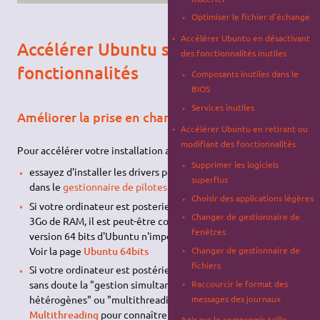
Optimiser le fichier d'échange
Accélérer Ubuntu en désactivant
Accélérer Ubuntu sans retirer de
des fonctionnalités inutiles
fonctionnalités
Composants inutiles dans le
BIOS
Services inutiles
Améliorer la prise en charge du matériel
Accélérer Ubuntu en retirant ou
modifiant des fonctionnalités
Pour accélérer votre installation actuelle :
Supprimer les logiciels
essayez d'installer les drivers pour votre carte graphique
superflus
dans le
gestionnaire de pilotes propriétaires
.
Choisir des applications légères
Si votre ordinateur est posterieur à 2004 et possède plus de
Changer de gestionnaire de
3Go de RAM, il est peut-être compatible 64 bits. Installer la
fenêtres
version 64 bits d'Ubuntu n'impose quasi aucune limitation !
Voir la page
Ubuntu 64bits
Changer de gestionnaire de
fichiers
Si votre ordinateur est postérieur à 2006, il prend en charge
Raccourcir le format des
sans doute la "gestion simultanée des flux de données
messages des journaux
hétérogènes" ou "multithreading". Voir la page
Multithreading
pour connaître les programmes à privilégier
Agir sur le compromis taille-