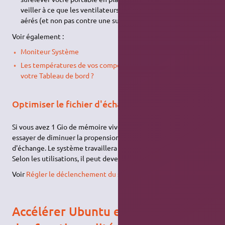
veiller à ce que les ventilateurs de votre PC soient bien
1)
aérés (et non pas contre une surface, un mur, une table…).
Voir également :
Moniteur Système
Les températures de vos composants matériel - à mettre sur
votre Tableau de bord ?
Optimiser le fichier d'échange
Si vous avez 1 Gio de mémoire vive ou plus, vous pouvez
essayer de diminuer la propension de Linux à utiliser le fichier
d'échange. Le système travaillera un peu plus en mémoire.
Selon les utilisations, il peut devenir plus réactif, ou pas.
Voir
Régler le déclenchement du swap
.
Accélérer Ubuntu en désactivant