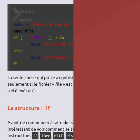
#!/bin/sh
echo
-n
"Entrez un nom de fichier: "
read
file
if
[
-e
"
$file
"
]
; 
then
echo
"Le fichier existe!"
else
echo
"Le fichier n'existe pas, du moins n'est pas
fi
La seule chose qui prête à confusion est que l'on vérifie
seulement si le fichier « file » est dans le répertoire où le script
a été exécuté.
La structure : `if`
Avant de commencer à faire des scripts de 1000 lignes, il serait
intéressant de voir comment se servir des variables, et des
instructions
,
,
,
,
. Cela permet par
if
then
elif
else
fi