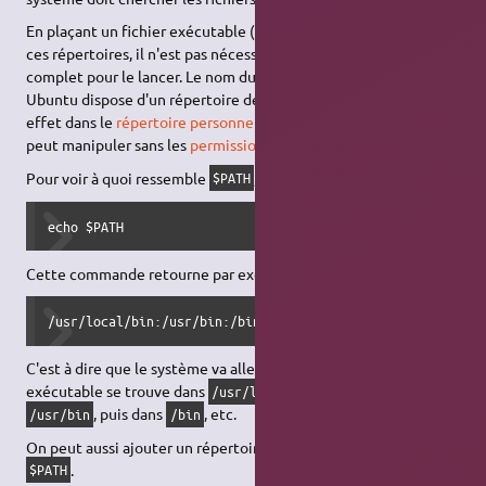
En plaçant un fichier exécutable (comme un script) dans l'un de
ces répertoires, il n'est pas nécessaire de spécifier son
chemin
complet pour le lancer. Le nom du fichier suffit.
Ubuntu dispose d'un répertoire des
binaires personnels
à cet
effet dans le
répertoire personnel
de chaque
utilisateur
, qu'on
peut manipuler sans les
permissions administrateur
.
Pour voir à quoi ressemble
, entrer la commande :
$PATH
echo $PATH
Cette commande retourne par exemple :
/usr/local/bin:/usr/bin:/bin:/usr/bin/X11:/usr/games
C'est à dire que le système va aller voir si un script ou un
exécutable se trouve dans
, puis dans
/usr/local/bin
, puis dans
, etc.
/usr/bin
/bin
On peut aussi ajouter un répertoire particulier à la variable
.
$PATH