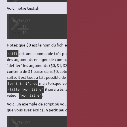
Voici notre test.sh
#!/bin/sh
echo
$3
echo
$2
Notez que $0 est le nom du fichier.
est une commande très pratique lorsque vous traitez
shift
des arguments en ligne de commande. Elle permet de faire
"défiler" les arguments ($0, $1, $2, …). C'est à dire que le
contenu de $1 passe dans $0, celui de $2 dans $1 et ainsi de
suite. Il est tout à fait possible de traiter les arguments avec
mais lorsque vous aurez des options du style
for i in $*; do
il sera très laborieux de récupérer la
–title "mon_titre"
valeur
.
"mon_titre"
Voici un exemple de script où vous devez vous souvenir de ce
que vous avez écrit (un petit jeu de mémoire, quoi) :
#!/bin/sh