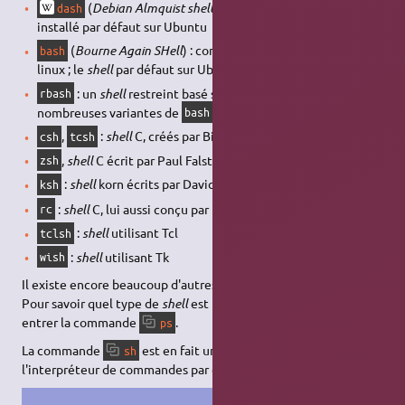
(
Debian Almquist shell
) :
shell
plus léger que bash,
dash
installé par défaut sur Ubuntu
(
Bourne Again SHell
) : conçu par le projet
GNU
, shell
bash
linux ; le
shell
par défaut sur Ubuntu
: un
shell
restreint basé sur
. Il existe de
rbash
bash
nombreuses variantes de
bash
,
:
shell
C, créés par Bill Joy de Berkeley
csh
tcsh
,
shell
C écrit par Paul Falstad
zsh
1)
:
shell
korn écrits par David Korn
ksh
:
shell
C, lui aussi conçu par le projet
GNU
rc
:
shell
utilisant Tcl
tclsh
:
shell
utilisant Tk
wish
Il existe encore beaucoup d'autres types de
shells
.
Pour savoir quel type de
shell
est utilisé sur une machine,
entrer la commande
.
ps
La commande
est en fait un
lien symbolique
vers
sh
l'interpréteur de commandes par défaut :
.
/usr/bin/dash