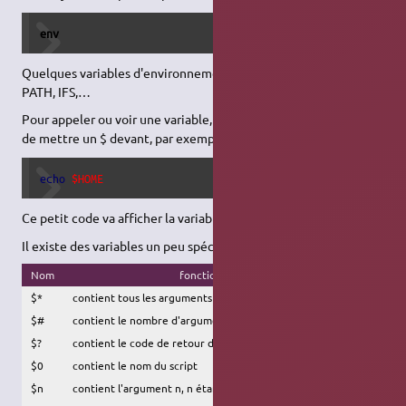
env
Quelques variables d'environnement à connaître : HOME, USER,
PATH, IFS,…
Pour appeler ou voir une variable, par exemple HOME, il suffit
de mettre un $ devant, par exemple :
echo
$HOME
Ce petit code va afficher la variable HOME à l'écran.
Il existe des variables un peu spéciales :
Nom
fonction
$*
contient tous les arguments passés à la fonction
$#
contient le nombre d'arguments
$?
contient le code de retour de la dernière opération
$0
contient le nom du script
$n
contient l'argument n, n étant un nombre