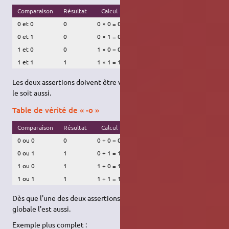
Comparaison
Résultat
Calcul
0 et 0
0
0 × 0 = 0
0 et 1
0
0 × 1 = 0
1 et 0
0
1 × 0 = 0
1 et 1
1
1 × 1 = 1
Les deux assertions doivent être vérifiées pour que la condition
le soit aussi.
Table de vérité de « -o »
Comparaison
Résultat
Calcul
0 ou 0
0
0 + 0 = 0
0 ou 1
1
0 + 1 = 1
1 ou 0
1
1 + 0 = 1
1 ou 1
1
1 + 1 = 1
Dès que l'une des deux assertions est vérifiée, la condition
globale l'est aussi.
Exemple plus complet :