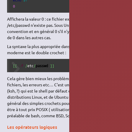
0
Affichera la valeur 0 : ce fichier existe, 1 dans le cas où le fichier
/etc/passwd n'existe pas. Sous Unix, le code de retour est par
convention et en général 0 s'il n'y a aucune erreur et différent
de 0 dans les autres cas.
La syntaxe la plus appropriée dans de la programmation shell
moderne est le double crochet :
[
[
-f
/
etc
/
passwd
]
]
Cela gère bien mieux les problèmes d'espaces dans les noms de
fichiers, les erreurs etc… C'est une structure
propre à
bash
(ksh, ?) qui est le shell par défaut dans la plupart des
distributions Linux, et de Ubuntu en particulier. On garde en
général des simples crochets pour les scripts shell qui doivent
être à tout prix POSIX ( utilisation sur des Unix sans installation
préalable de bash, comme
BSD
, Solaris… ) .
Les opérateurs logiques