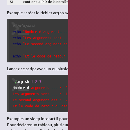
$!
contient le PID de la dernière commande lancée
Exemple : créer le fichier arg.sh avec le contenu qui suit :
#!/bin/bash
echo
"Nombre d'arguments ... :  "
$#
echo
"Les arguments sont ... :  "
$*
echo
"Le second argument est :  "
$2
echo
"Et le code de retour du dernier echo est :  "
$?
Lancez ce script avec un ou plusieurs arguments et vous aurez :
.
/
arg.sh 
1
2
3
Nombre d
'arguments ... :  3

Les arguments sont ... :  1 2 3

Le second argument est :  2

Et le code de retour du dernier echo est :  0
Exemple: un sleep interactif pour illustrer $! (Cf.
les fonctions
).
Pour déclarer un tableau, plusieurs méthodes : première