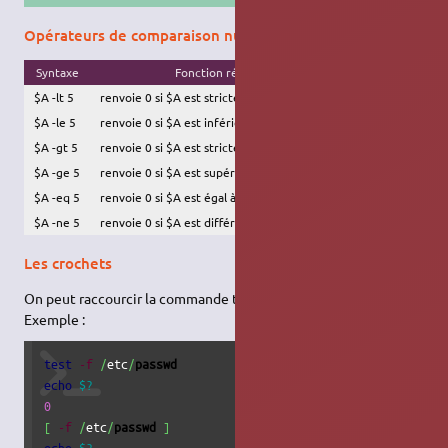
Opérateurs de comparaison numérique
Syntaxe
Fonction réalisée
$A -lt 5
renvoie 0 si $A est strictement inférieur à 5
$A -le 5
renvoie 0 si $A est inférieur ou égal à 5
$A -gt 5
renvoie 0 si $A est strictement supérieur à 5
$A -ge 5
renvoie 0 si $A est supérieur ou égal à 5
$A -eq 5
renvoie 0 si $A est égal à 5
$A -ne 5
renvoie 0 si $A est différent de 5
Les crochets
On peut raccourcir la commande test par des crochets.
Exemple :
test
-f
/
etc
/
passwd
echo
$?
0
[
-f
/
etc
/
passwd
]
echo
$?