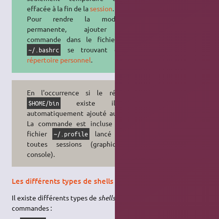
effacée à la fin de la
session
.
Pour rendre la modification
permanente, ajouter cette
commande dans le fichier caché
se trouvant dans le
~/.bashrc
répertoire personnel
.
En l'occurrence si le répertoire
existe il est
$HOME/bin
automatiquement ajouté au
.
$PATH
La commande est incluse dans le
fichier
lancé lors de
~/.profile
toutes sessions (graphique ou
console).
Les différents types de shells
Il existe différents types de
shells
, ou interpréteurs de
commandes :