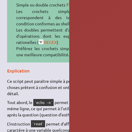
2)
Simple ou double crochets ?
Les crochets simples []
correspondent à des tests de
condition conformes au shell POSIX.
Les doubles permettent d'avantage
d'opérations dont les expressions
rationelles (
REGEX
)
Préférez les crochets simples pour
une meilleure compatibilité.
Explication
Ce script peut paraître simple à première vue mais certaines
choses prêtent à confusion et ont besoin d'être expliquées en
détail.
Tout abord, le
permet de laisser le curseur sur la
`echo -n`
même ligne, ce qui permet à l'utilisateur de taper la réponse
après la question (question d'esthétique).
L'instruction
permet d'affecter une valeur ou un
`read`
caractère à une variable quelconque, en la demandant à