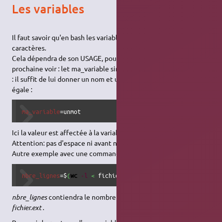
Les variables
Il faut savoir qu'en bash les variables sont toutes des chaînes de
caractères.
Cela dépendra de son USAGE, pour une opération arithmétique
prochaine voir : let ma_variable sinon pour conserver une valeur
: il suffit de lui donner un nom et une valeur avec l'affectation
égale :
ma_variable
=unmot
Ici la valeur est affectée à la variable ma_variable .
Attention: pas d'espace ni avant ni après le signe "=" .
Autre exemple avec une commande avec arguments :
nbre_lignes
=$
(
wc
-l
<
 fichier.ext
)
nbre_lignes
contiendra le nombre de lignes contenu dans
fichier.ext
.