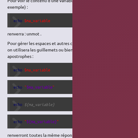
Pour voir le contenu d'une variable, on utilisera echo (par
exemple) :
echo
$ma_variable
renverra : unmot .
Pour gérer les espaces et autres caractères spéciaux du shell,
on utilisera les guillemets ou bien une notation avec des
apostrophes :
echo
$ma_variable
echo
"
$ma_variable
"
echo
${ma_variable}
echo
"
${ma_variable}
"
renverront toutes la même réponse : unmot .