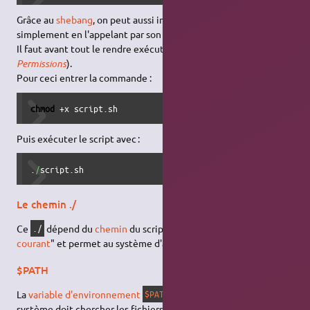
Grâce au
shebang
, on peut aussi interpréter un script
simplement en l'appelant par son nom.
Il faut avant tout le rendre exécutable avec
(voir
chmod
Permissions
).
Pour ceci entrer la commande :
chmod
 +x script.sh
Puis exécuter le script avec :
.
/
script.sh
Le chemin ./
Ce
dépend du
chemin
du script :
signifie "
répertoire
./
./
courant
" et permet au système d'appeler un script hors
.
$PATH
$PATH
La
variable d'environnement
définit les répertoires où le
$PATH
système doit chercher les fichiers exécutables.