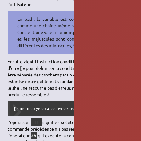
l'utilisateur.
En bash, la variable est considérée
comme une chaîne même si celle-ci
contient une valeur numérique,
et les majuscules sont considérées
différentes des minuscules, $M ≠ $m.
Ensuite vient l'instruction conditionnelle `if`. Elle est suivie
d'un « [ » pour délimiter la condition. La condition doit bien
être séparée des crochets par un espace ! Attention, la variable
est mise entre guillemets car dans le cas où la variable est vide,
le shell ne retourne pas d'erreur, mais en cas contraire, l'erreur
produite ressemble à :
[: =: unaryoperator expected
L'opérateur
signifie exécuter la commande suivante si la
`||`
commande précédente n'a pas renvoyé 0. Il existe aussi
l'opérateur
qui exécute la commande suivante si la
&&