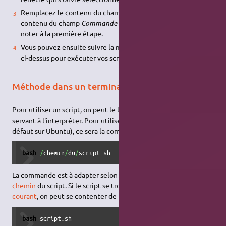
Remplacez le contenu du champ
Terminal emulator
par le
contenu du champ
Commande
que vous avez pris soin de
noter à la première étape.
Vous pouvez ensuite suivre la méthode graphique indiquée
ci-dessus pour exécuter vos scripts shell.
Méthode dans un terminal
Pour utiliser un script, on peut le lancer avec la commande
servant à l'interpréter. Pour utiliser l'
interpréteur
bash
(par
défaut sur Ubuntu), ce sera la commande
:
bash
bash
/
chemin
/
du
/
script.sh
La commande est à adapter selon l'application et selon le
chemin
du script. Si le script se trouve dans le
répertoire
courant
, on peut se contenter de la commande :
bash
 script.sh