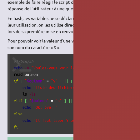
exemple de faire réagir le script de manière différente, selon la
réponse de l'utilisateur à une question.
En bash, les variables ne se déclarent généralement pas avant
leur utilisation, on les utilise directement et elles sont créées
lors de sa première mise en œuvre.
Pour pouvoir voir la valeur d'une variable il faut faire précéder
son nom du caractère « $ ».
#!/bin/sh
echo
-n
"Voulez-vous voir la liste des fichiers Y/N : "
read
if
[
"
$ouinon
"
 = 
"y"
]
||
[
"
$ouinon
"
 = 
"Y"
]
; 
then
echo
"Liste des fichiers :"
ls
-la
elif
[
"
$ouinon
"
 = 
"n"
]
||
[
"
$ouinon
"
 = 
"N"
]
; 
then
echo
"Ok, bye! "
else
echo
"Il faut taper Y ou N!! Pas 
$ouinon
"
fi