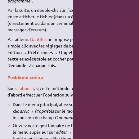
programme"
.
Par la suite, un double-clic sur l’icône vous laissera le choix
entre afficher le fichier (dans un éditeur de texte) et le lancer
(directement ou dans un terminal pour voir d'éventuels
messages d'erreurs)
Par ailleurs
Nautilus
ne propose pas de lancer le script par
simple clic avec les réglages de bases. Il faut aller dans
Menu→
Édition → Préférences → Onglet comportement → fichier
texte et exécutable
et cocher pour fichiers exécutables
Demander à chaque fois
.
Problème connu
Sous
Lubuntu
, si cette méthode ne fonctionne pas, vous devez
d'abord effectuer l'opération suivante :
Dans le menu principal, allez sur
Outils système
et faites un
clic droit → Propriétés
sur le raccourci vers le terminal. Notez
le contenu du champ
Commande
et annulez.
Ouvrez votre gestionnaire de fichier
PCManFM
et allez dans
le menu supérieur sur
éditer → Préférences
puis dans la
fenêtre qui s'ouvre sélectionnez
Avancé
.