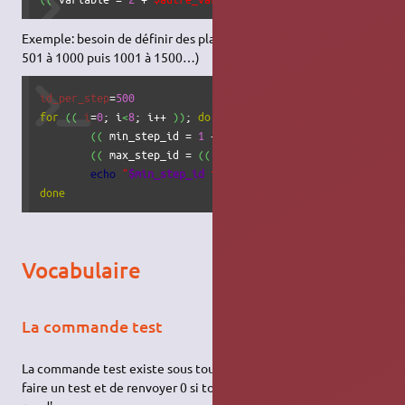
Exemple: besoin de définir des plages de valeurs (1 à 500 puis
501 à 1000 puis 1001 à 1500…)
id_per_step
=
500
for
(
(
i
=
0
; i
<
8
; i++ 
)
)
; 
do
(
(
 min_step_id = 
1
 + 
$i
*
$id_per_step
)
)
(
(
 max_step_id = 
(
(
$i
 + 
1
)
)
*
$id_per_step
)
)
echo
"
$min_step_id
 to 
$max_step_id
 "
done
Vocabulaire
La commande test
La commande test existe sous tous les Unix, elle permet de
faire un test et de renvoyer 0 si tout s'est bien passé ou 1 en