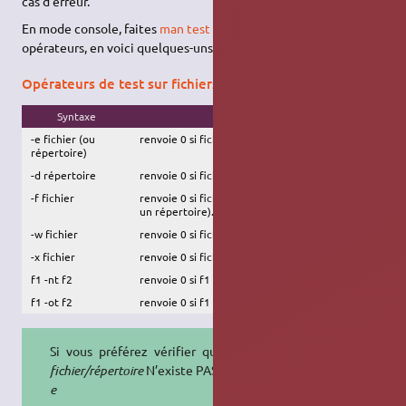
cas d'erreur.
En mode console, faites
man test
pour connaître tous les
opérateurs, en voici quelques-uns :
Opérateurs de test sur fichiers
Syntaxe
Fonction réalisée
-e fichier (ou
renvoie 0 si fichier/répertoire existe.
répertoire)
-d répertoire
renvoie 0 si fichier existe et est un répertoire.
-f fichier
renvoie 0 si fichier existe et est un fichier (pas
un répertoire).
-w fichier
renvoie 0 si fichier existe et est en écriture.
-x fichier
renvoie 0 si fichier existe et est exécutable.
f1 -nt f2
renvoie 0 si f1 est plus récent que f2.
f1 -ot f2
renvoie 0 si f1 est plus vieux que f2.
Si vous préférez vérifier que votre
fichier/répertoire
N’existe PAS,
-e
→
! -
e