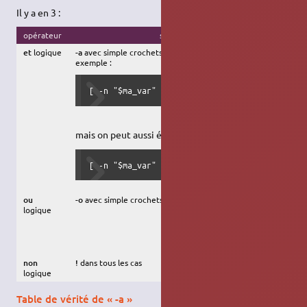
Il y a en 3 :
opérateur
solution POSIX
et
logique
-a
avec simple crochets,
exemple :
[ -n "$ma_var" -a "$ma_var" = "Oui" ]
mais on peut aussi écrire :
[ -n "$ma_var" ] &&  [ "$ma_var" = "Oui" ]
ou
-o
avec simple crochets
logique
non
!
dans tous les cas
logique
Table de vérité de « -a »