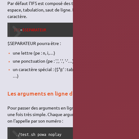
Par défaut l'IFS est composé des trois caractères : $' \t\n' soit
espace, tabulation, saut de ligne. Il peut être forcé sur un autre
caractère.
IFS
=
$SEPARATEUR
$SEPARATEUR pourra être :
une lettre (pe : n, i,…)
une ponctuation (pe : ',', '.', '-'…)
un caractère spécial : ($'\t' : tabulation, $'\n' : saut de ligne,
…)
Les arguments en ligne de commande
Pour passer des arguments en ligne de commande c'est encore
une fois très simple. Chaque argument est numéroté et ensuite
on l'appelle par son numéro :
 ./test.sh powa noplay