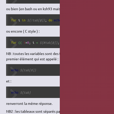
ou bien (en bash ou en ksh93 mais pas en ksh88) :
for
 i 
in
${!tab[@]}
; 
do
echo
${tab[i]}
; 
done
ou encore ( C style ) :
for
(
(
i
=
0
; i 
<
${#tab[@]}
; i++ 
)
)
; 
do
echo
${tab[i]}
; 
do
NB : toutes les variables sont des tableaux. Par défaut, c'est le
premier élément qui est appelé :
echo
${tab[0]}
et :
echo
${tab}
renverront la même réponse.
NB2 : les tableaux sont séparés par un séparateur défini : l'IFS.