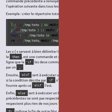
commande précédente a renvoyé 0, et enfin
qui exécute
;
l'opération suivante dans tous les cas.
Exemple : créer le répertoire toto s'il n' existe pas
[
!
-d
/
tmp
/
toto 
]
&&
mkdir
/
tmp
/
[
-d
/
tmp
/
toto 
]
||
mkdir
/
tmp
/
test
!
-d
/
tmp
/
toto 
&&
mkdir
/
tmp
/
rm
-rf
/
tmp
/
toto;
mkdir
/
tmp
/
toto
Les « { » servent à bien délimiter le bloc d'instructions suivant
le
, est une commande et donc si elle est sur la même
`then`
ligne que le
les deux commandes doivent être séparées
`if`
par un
`;`
Ensuite,
sert à exécuter une autre série d'instructions,
`elif`
si la condition décrite par
n'est pas respectée, et si celle
`if`
fournie après ce
l'est.
`elif`
Enfin,
sert à exécuter un bloc si les conditions
`else`
précédentes ne sont pas respectées (ah les jeunes, ils
respectent plus rien de nos jours
).
indique la fin de notre bloc d'instructions
. Cela
`fi`
`if`