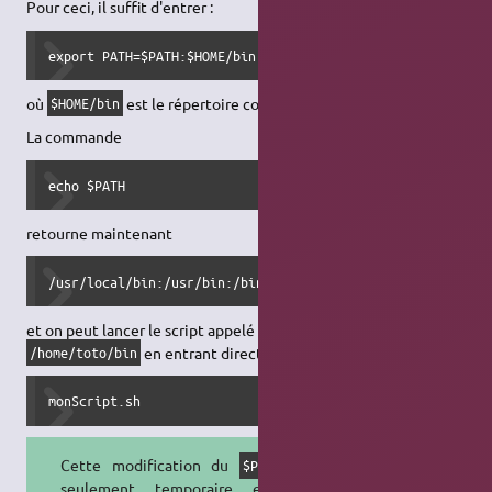
Pour ceci, il suffit d'entrer :
export PATH=$PATH:$HOME/bin
où
est le répertoire concerné.
$HOME/bin
La commande
echo $PATH
retourne maintenant
/usr/local/bin:/usr/bin:/bin:/usr/bin/X11:/usr/games:/hom
et on peut lancer le script appelé
situé dans
monScript.sh
en entrant directement :
/home/toto/bin
monScript.sh
Cette modification du
est
$PATH
seulement temporaire et sera