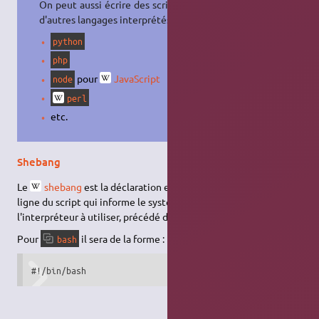
On peut aussi écrire des scripts dans
d'autres langages interprétés :
python
php
pour
JavaScript
node
perl
etc.
Shebang
Le
shebang
est la déclaration en commentaire à la première
ligne du script qui informe le système du chemin de
l'interpréteur à utiliser, précédé des caractères
.
#!
Pour
il sera de la forme :
bash
#!/bin/bash