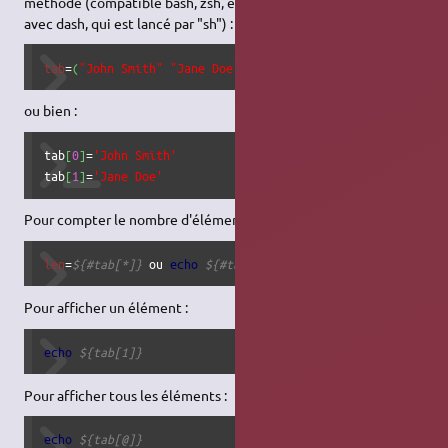
méthode (compatible bash, zsh, et ksh93 mais pas ksh88, ni
avec dash, qui est lancé par "sh") :
tab
=
(
"John Smith"
"Jane Doe"
)
ou bien :
tab
[
0
]
=
'John Smith'
tab
[
1
]
=
'Jane Doe'
Pour compter le nombre d'éléments du tableau :
len
=
${#tab[*]}
 ou 
echo
${#tab[@]}
Pour afficher un élément :
echo
${tab[1]}
Pour afficher tous les éléments :
echo
${tab[@]}