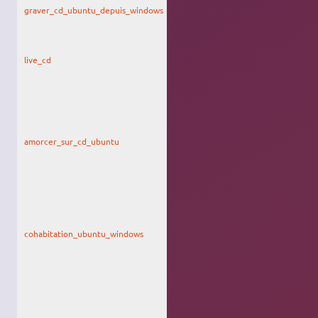
graver_cd_ubuntu_depuis_windows
lien sur
l'accueil ;
assez mal
mis en page
live_cd
lien sur
l'accueil ;
verbeux
et
très mal mis
en page,
à
refaire
d'urgence
amorcer_sur_cd_ubuntu
lien sur
l'accueil ;
doublon
partiel, mise
en page
affreuse ;
mauvais
screenshot
cohabitation_ubuntu_windows
lien sur
l'accueil ;
titre
inadéquat,
mise en
page
affreuse
avec trop de