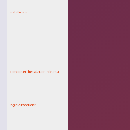
liens mal
faits
installation
lien sur
l'accueil ;
trop de
liens,
mauvaise
mise en
page, fautes
d'ortho,
piètre prise
en compte
des
variantes ET
WTF L'
URL
??
completer_installation_ubuntu
lien sur
l'accueil ;
contenu peu
pertinent et
à vérifier en
fonction des
variantes
logicielfrequent
lien sur
l'accueil ;
screenshots
Unity, les
dernières
sections ne