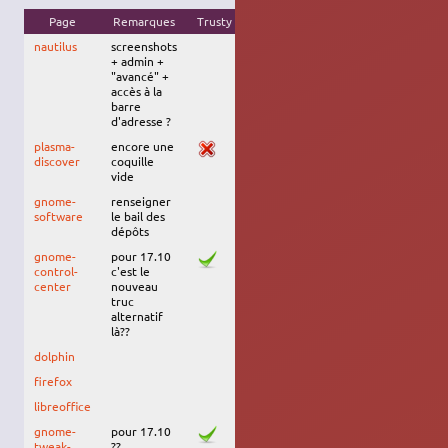
Page
Remarques
Trusty
Xenial
Zesty
Artful
Bionic
nautilus
screenshots
+ admin +
"avancé" +
accès à la
barre
d'adresse ?
plasma-
encore une
discover
coquille
vide
gnome-
renseigner
software
le bail des
dépôts
gnome-
pour 17.10
control-
c'est le
center
nouveau
truc
alternatif
là??
dolphin
firefox
libreoffice
gnome-
pour 17.10
tweak-
??