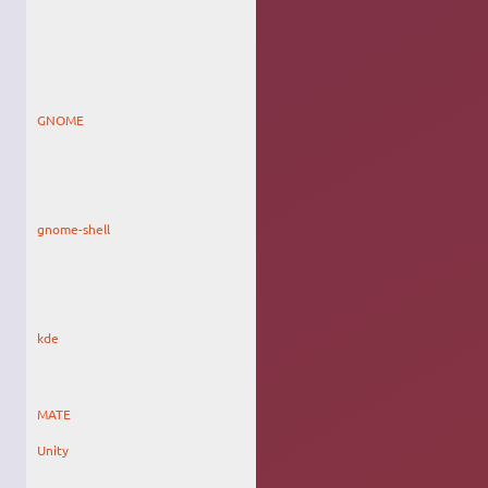
LXQt ; il faut
mieux
développer
les sessions
alternatives
GNOME
GNOME
c'est de la
merde + il
faut mieux
développer
les sessions
alternatives
gnome-shell
il faut
redévelopper
les sessions
alternatives
et les
screenshots
kde
trop de liens,
sans doute
obsolètes, et
rien d'utile
MATE
Unity
sans doute 2
ou 3
conneries