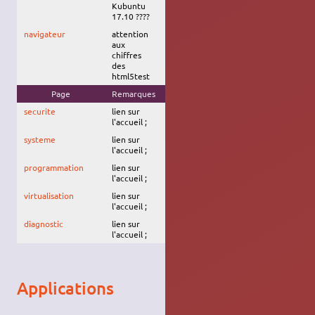
Kubuntu
17.10 ????
navigateur
attention
aux
chiffres
des
html5test
Page
Remarques
Trusty
Xenial
Zesty
Artful
securite
lien sur
l'accueil ;
systeme
lien sur
l'accueil ;
programmation
lien sur
l'accueil ;
virtualisation
lien sur
l'accueil ;
diagnostic
lien sur
l'accueil ;
Applications