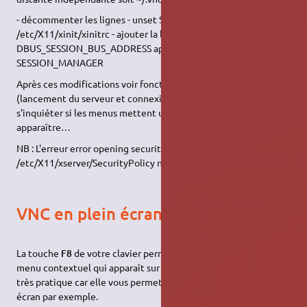
- décommenter les lignes - unset SESSION_MANAGER et exec
/etc/X11/xinit/xinitrc - ajouter la ligne - unset
DBUS_SESSION_BUS_ADDRESS après la ligne unset
SESSION_MANAGER
Après ces modifications voir fonctionnement classique
(lancement du serveur et connexion à la session créée). Ne pas
s'inquiéter si les menus mettent un peu de temps à
apparaître…
NB : L'erreur error opening security policy file
/etc/X11/xserver/SecurityPolicy n'est pas bloquante…
VNC en plein écran
La touche
F8
de votre clavier permet de contrôler
VNC
avec un
menu contextuel qui apparaît sur frappe de la touche. Elle est
très pratique car elle vous permet de quitter le mode plein
écran par exemple.