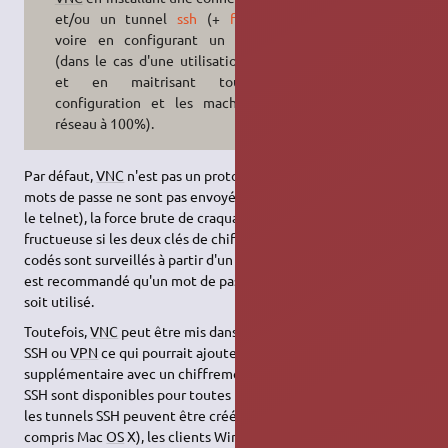
et/ou un tunnel
ssh
(+
fail2ban
),
voire en configurant un
pare-feu
(dans le cas d'une utilisation locale
et en maitrisant toute la
configuration et les machines du
réseau à 100%).
Par défaut,
VNC
n'est pas un protocole sécurisé. Alors que les
mots de passe ne sont pas envoyés en texte clair (comme dans
le telnet), la force brute de craquage pourrait s'avérer
fructueuse si les deux clés de chiffrement et mot de passe
codés sont surveillés à partir d'un réseau. Pour cette raison, il
est recommandé qu'un mot de passe d'au moins 8 caractères
soit utilisé.
Toutefois,
VNC
peut être mis dans un tunnel sur une connexion
SSH ou
VPN
ce qui pourrait ajouter une couche de sécurité
supplémentaire avec un chiffrement plus robuste. Les Clients
SSH sont disponibles pour toutes les principales plates-formes,
les tunnels SSH peuvent être créés à partir de clients UNIX (y
compris Mac
OS
X), les clients Windows, Mac
OS
Classic clients