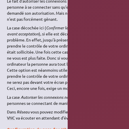
Le fait d'autoriser les connexions non invitées autorise une
personne à se connecter sans qu'elle vous ait, au préalable,
demandé son autorisation. Mais nous verrons plus tard que ceci
n'est pas forcément gênant.
La case décochée ici (
Confirmer les connexions non invitées
avant acceptation
), si elle est décochée, peut poser un
problème. En effet, jusqu'à présent, si une personne essayait de
prendre le contrôle de votre ordinateur, votre autorisation
était sollicitée. Une fois cette case décochée, cette demande
ne vous est plus faite. Donc si vous n'êtes pas devant votre
ordinateur la personne aura tout loisir d'y faire ce qu'elle veut.
Cette option est néanmoins utile si vous souhaitez vous même
prendre le contrôle de votre ordinateur vu que dans ce cas vous
ne serez pas devant votre écran pour accepter la connexion.
Ceci, encore une fois, exige un mot de passe sécurisé.
La case
Autoriser les connexions non invitées
sert à définir si les
personnes se connectant de manière non invitée sont simples
Dans
Réseau
vous pouvez modifier le port que votre serveur
VNC
va écouter en attendant d'éventuelles connexions.