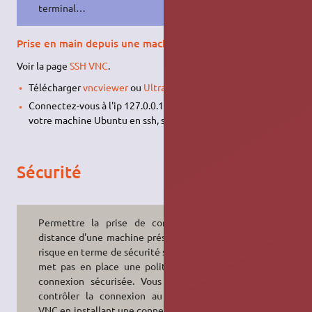
terminal…
Prise en main depuis une machine sous Windows
Voir la page
SSH VNC
.
Télécharger
vncviewer
ou
UltraVNC
.
Connectez-vous à l'ip 127.0.0.1, vous voilà connecté sur
votre machine Ubuntu en ssh, sécurisé donc!
Sécurité
Permettre la prise de contrôle à
distance d'une machine présente un
risque en terme de sécurité si l'on ne
met pas en place une politique de
connexion sécurisée. Vous devriez
contrôler la connexion au serveur
VNC
en installant une connexion
vpn