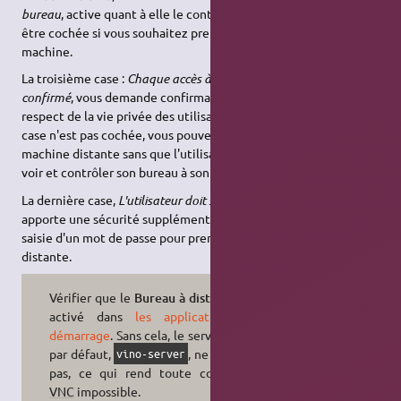
bureau
, active quant à elle le contrôle de la machine. Elle doit
être cochée si vous souhaitez prendre le contrôle de cette
machine.
La troisième case :
Chaque accès à cet ordinateur doit être
confirmé
, vous demande confirmation, est importante pour le
respect de la vie privée des utilisateurs. En effet, lorsque cette
case n'est pas cochée, vous pouvez prendre le contrôle de la
machine distante sans que l'utilisateur en soit informé, et donc
voir et contrôler son bureau à son insu.
La dernière case,
L'utilisateur doit saisir ce mot de passe :
,
apporte une sécurité supplémentaire, car il vous impose la
saisie d'un mot de passe pour prendre le contrôle de la machine
distante.
Vérifier que le
Bureau à distance
est
activé dans
les applications au
démarrage
. Sans cela, le serveur
VNC
par défaut,
, ne se lance
vino-server
pas, ce qui rend toute connexion
VNC
impossible.