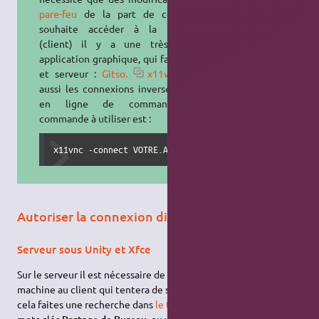
pare-feu
de la part de celui qui
souhaite accéder à la machine
(client) il y a une très bonne
application graphique, qui fait client
et serveur :
Gitso.
x11vnc
gère
aussi les connexions inversées mais
en ligne de commande. La
commande à utiliser est :
x11vnc -connect VOTRE.ADRESSE.IP
Autoriser la connexion distante locale
Serveur sous Unity et Xfce
Sur le serveur il est nécessaire de donner le contrôle de la
machine au client qui tentera de se connecter à celui-ci. Pour
cela faites une recherche dans
le tableau de bord Unity
avec les
mots clés
, ou via la commande :