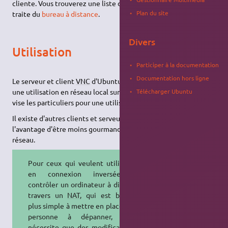
cliente. Vous trouverez une liste des clients sur la page qui
Plan du site
traite du
bureau à distance
.
Divers
Utilisation
Participer à la documentation
Documentation hors ligne
Le serveur et client
VNC
d'Ubuntu est
vino
. Il est utile pour
Télécharger Ubuntu
une utilisation en réseau local sur des pc avec des ressources. Il
vise les particuliers pour une utilisation normale de
VNC
.
Il existe d'autres clients et serveurs
VNC
, qui peuvent avoir
l'avantage d'être moins gourmand en ressource processeur et
réseau.
Pour ceux qui veulent utiliser
VNC
en connexion inversée pour
contrôler un ordinateur à distance à
travers un
NAT
, qui est beaucoup
plus simple à mettre en place pour la
personne à dépanner, et ne
nécessite que des modifications du